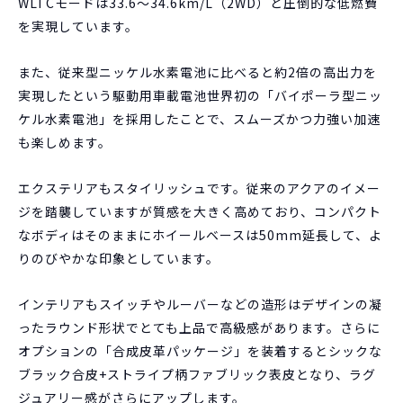
WLTCモードは33.6～34.6km/L（2WD）と圧倒的な低燃費
を実現しています。
また、従来型ニッケル水素電池に比べると約2倍の高出力を
実現したという駆動用車載電池世界初の「バイポーラ型ニッ
ケル水素電池」を採用したことで、スムーズかつ力強い加速
も楽しめます。
エクステリアもスタイリッシュです。従来のアクアのイメー
ジを踏襲していますが質感を大きく高めており、コンパクト
なボディはそのままにホイールベースは50mm延長して、よ
りのびやかな印象としています。
インテリアもスイッチやルーバーなどの造形はデザインの凝
ったラウンド形状でとても上品で高級感があります。さらに
オプションの「合成皮革パッケージ」を装着するとシックな
ブラック合皮+ストライプ柄ファブリック表皮となり、ラグ
ジュアリー感がさらにアップします。