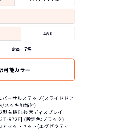
4WD
7
名
定員
択可能カラー
ニバーサルステップ(スライドドア
右/メッキ加飾付)
3.2型有機EL後席ディスプレイ
13T-R72F] (設定色:ブラック)
ロアマットセット(エグゼクティ