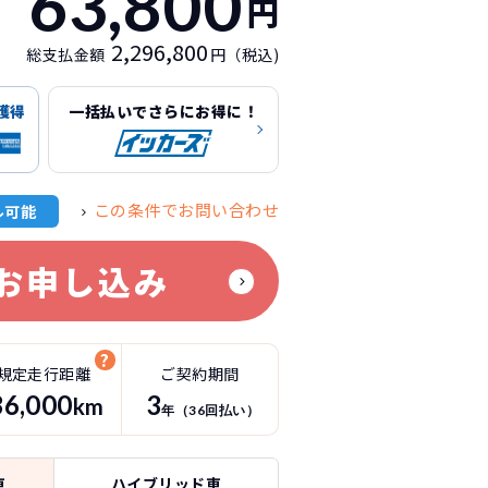
63,800
円
2,296,800
総支払金額
円（税込)
獲得
一括払いでさらにお得に！
この条件でお問い合わせ
ル可能
お申し込み
規定走行距離
ご契約期間
36
,000
3
km
年（
36
回払い）
車
ハイブリッド車