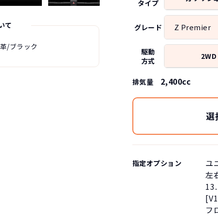
タイプ
いて
Z Premier
グレード
革/ブラック
駆動
2WD
方式
2,400cc
排気量
選
ユ
指定オプション
左
1
[V
フ