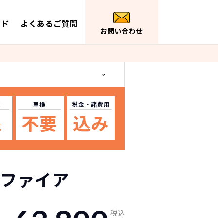
イド
よくあるご質問
お問い合わせ
数
車検
税金
・諸費用
不要
込み
年
ファイア
税込