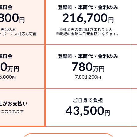
額料金
登録料・車両代・金利のみ
800
216,700
円
円
金等は込み
※税金等の費用は含まれません。
・ボーナス対応も可能
※表記の金額は目安金額になります。
どこよりも安く
短期間だから安心！
月々定額料金で安心
ご契約いただけます
額料金
登録料・車両代・金利のみ
30
780
万円
万円
6,800
7,801,200
円
円
IDOKIなら頭金・ボーナス払い・諸経費・税金など一
NORIDOKIなら短期リースでも安いんです！
NORIDOKIは高残価設定を実現！
障の心配がありませんし、急なライフスタイルの変化に
「定額料金」をお支払いいただくだけでご利用いただけ
頭金不要で超低価格！
憧れのクルマが手軽に乗れます
ご自身で負担
社がお支払い
43,500
金に含まれます
円
安さの秘密