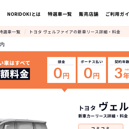
E
NORIDOKIとは
特選車一覧
販売店舗
ご利用ガ
特選車一覧
トヨタ ヴェルファイアの新車リース詳細・料金
内
頭金
ボーナス
払い
契約年
0
0
3
36
回
円
円
ヴェル
トヨタ
新車カーリース詳細
・料金
コミ
コミ