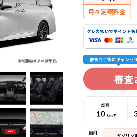
月々定額料金
クレカ払いでポイントも
審査完了後にキャンセ
審査
燃費
10
km/ℓ
燃料
ガソリン