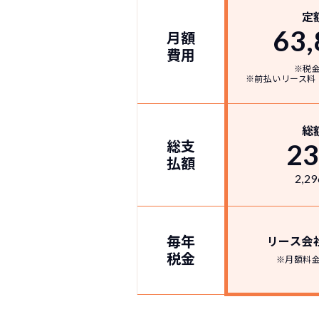
定
63,
月額
費用
※税
※前払いリース料
総
総支
2
払額
2,29
NOR
常に新車なので故
月々
毎年
リース会
税金
※月額料