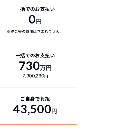
一括でのお支払い
0
円
※税金等の費用は含まれません。
！
一括でのお支払い
730
万円
7,300,280
円
切不要！
も対応が可能です。
ます。
！
ご自身で負担
43,500
円