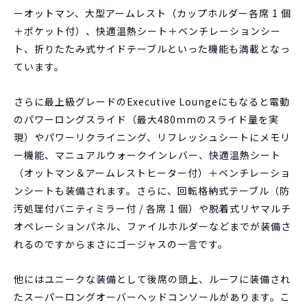
ーオットマン、大型アームレスト（カップホルダー各席 1 個
＋ポケット付）、快適温熱シート＋ベンチレーションシー
ト、折りたたみ式サイドテーブルといった機能も満載となっ
ています。
さらに最上級グレードのExecutive Loungeにもなると電動
のパワーロングスライド（最大480mmのスライド量を実
現）やパワーリクライニング、リフレッシュシートにメモリ
ー機能、マニュアルウォークインレバー、快適温熱シート
（オットマン＆アームレストヒーター付）＋ベンチレーショ
ンシートも装備されます。さらに、回転格納式テーブル（防
汚処理付バニティミラー付 / 各席 1 個）や脱着式リヤマルチ
オペレーションパネル、ファイルホルダーなどまでが装備さ
れるのですからまさにゴージャスの一言です。
他にはユニークな装備として後席の頭上、ルーフに装備され
たスーパーロングオーバーヘッドコンソールがあります。こ