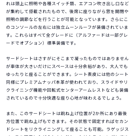
れは頭上に照明や各種スイッチ類、エアコン吹き出し口など
が集約して搭載されたもので、後席に座りながら窓を開閉や
照明の調節などを行うことが可能となっています。さらにこ
のコンソールの左右には独立ムーンルーフが装備されていま
す。これらはすべて全グレードに（アルファードは一部グレ
ードでオプション）標準装備です。
サードシートはさすがにそこまで凝ったものではありません
が車体が大きいだけにスペースは十分余裕があり、大人でも
ゆったりと座ることができます。シート表皮には他のシート
同様にプレミアムナッパ本革が使われており、スライドやリ
クライニング機能や回転式センターアームレストなども装備
されているので十分快適な座り心地が味わえるでしょう。
また、このサードシートは跳ね上げ位置が2か所にあり最後
方位置で跳ね上げもできます。その状態で固定すればセカン
ドシートをリクライニングして座ることも可能。ラゲッジス