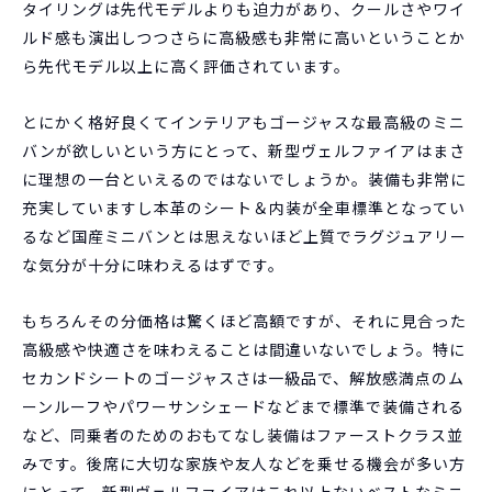
タイリングは先代モデルよりも迫力があり、クールさやワイ
ルド感も演出しつつさらに高級感も非常に高いということか
ら先代モデル以上に高く評価されています。
とにかく格好良くてインテリアもゴージャスな最高級のミニ
バンが欲しいという方にとって、新型ヴェルファイアはまさ
に理想の一台といえるのではないでしょうか。装備も非常に
充実していますし本革のシート＆内装が全車標準となってい
るなど国産ミニバンとは思えないほど上質でラグジュアリー
な気分が十分に味わえるはずです。
もちろんその分価格は驚くほど高額ですが、それに見合った
高級感や快適さを味わえることは間違いないでしょう。特に
セカンドシートのゴージャスさは一級品で、解放感満点のム
ーンルーフやパワーサンシェードなどまで標準で装備される
など、同乗者のためのおもてなし装備はファーストクラス並
みです。後席に大切な家族や友人などを乗せる機会が多い方
にとって、新型ヴェルファイアはこれ以上ないベストなミニ