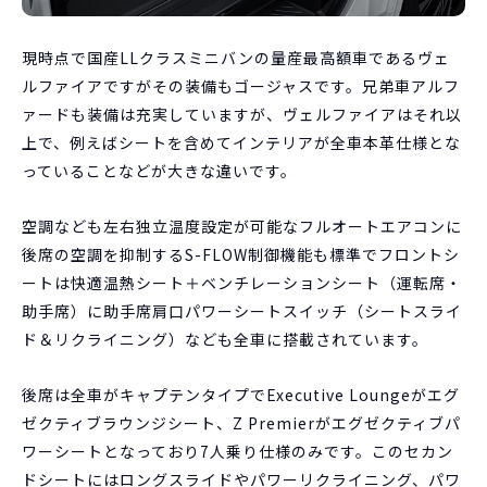
現時点で国産LLクラスミニバンの量産最高額車であるヴェ
ルファイアですがその装備もゴージャスです。兄弟車アルフ
ァードも装備は充実していますが、ヴェルファイアはそれ以
上で、例えばシートを含めてインテリアが全車本革仕様とな
っていることなどが大きな違いです。
空調なども左右独立温度設定が可能なフルオートエアコンに
後席の空調を抑制するS-FLOW制御機能も標準でフロントシ
ートは快適温熱シート＋ベンチレーションシート（運転席・
助手席）に助手席肩口パワーシートスイッチ（シートスライ
ド＆リクライニング）なども全車に搭載されています。
後席は全車がキャプテンタイプでExecutive Loungeがエグ
ゼクティブラウンジシート、Z Premierがエグゼクティブパ
ワーシートとなっており7人乗り仕様のみです。このセカン
ドシートにはロングスライドやパワーリクライニング、パワ