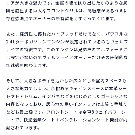
リアが大きな魅力です。金属の塊を削り出したかのような周
囲を威圧する巨大なフロントグリルは、高級感があるうえに
存在感満点でオーナーの所有欲をくすぐってくれます。
また、経済性に優れたハイブリッドだけでなく、パワフルな
2.4Lターボガソリンエンジンが設定されているのもヴェルフ
ァイアの特徴です。このエンジンは兄弟車のアルファードに
は設定がないのでヴェルファイアオーナーだけその圧倒的な
加速感を味わえます。
そして、大きなボディを活かした広々とした室内スペースも
大きな魅力でしょう。余裕あるキャビンスペースに本革シー
トやドアトリム、インパネなどをはじめとしたゴージャスな
内容となっており、居心地の良いインテリアは上質で手触り
なども最上級です。フロントシートは全車8ウェイパワーシ
ートで、快適温熱シート＋ベンチレーションシート機能が内
蔵されています。