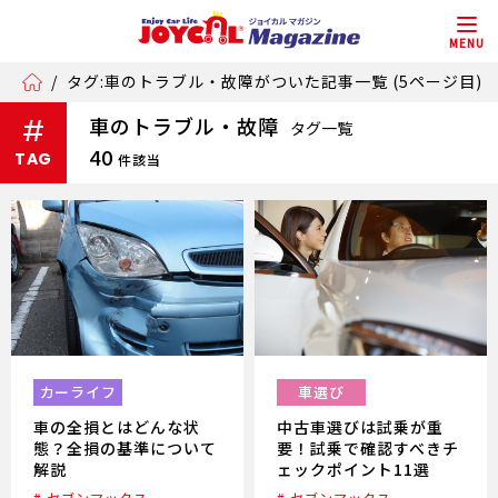
MENU
/
タグ:車のトラブル・故障がついた記事一覧 (5ページ目)
車のトラブル・故障
#
タグ一覧
40
TAG
件該当
カーライフ
車選び
車の全損とはどんな状
中古車選びは試乗が重
態？全損の基準について
要！試乗で確認すべきチ
解説
ェックポイント11選
# セブンマックス
# セブンマックス