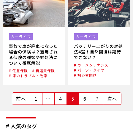
カーライフ
カーライフ
事故で車が廃車になった
バッテリー上がりの対処
場合の保険は？適用され
法4選！自然回復は期待
る保険の種類や対処法に
できない？
ついて徹底解説
# カーメンテナンス
# パーツ・タイヤ
# 任意保険
# 自賠責保険
# 初心者向け
# 車のトラブル・故障
前へ
1
…
4
5
6
7
次へ
# 人気のタグ