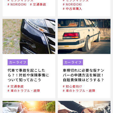
# NORIDOKI
# 交通事故
# NORIDOKI
# 中古車購入
カーライフ
カーライフ
代車で事故を起こした
車検切れに必要な仮ナン
ら？！対処や保険事情に
バーの申請方法を解説！
ついて知っておこう
自賠責保険はどうする？
# 交通事故
# 初心者向け
# 車のトラブル・故障
# 車のトラブル・故障