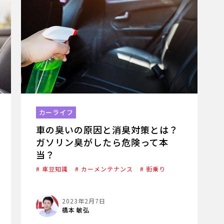
カーライフ
車の臭いの原因と消臭対策とは？
ガソリン臭がしたら危険って本
当？
# 車豆知識
# カーメンテナンス
# 街乗り
2023年2月7日
橋本 敏弘