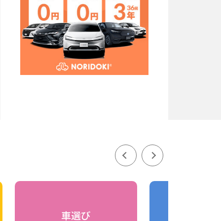
車選び
車の比