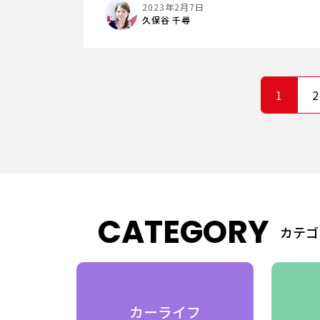
2023年2月7日
久保谷 千尋
1
2
CATEGORY
カテゴ
費
カーライフ