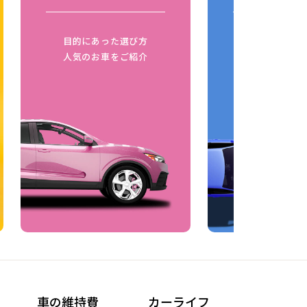
目的にあった選び方
同じボディタ
人気のお車をご紹介
燃費比較
車の維持費
カーライフ