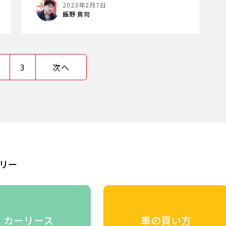
2023年2月7日
飯野 貢司
3
次へ
リー
カーリース
車の買い方