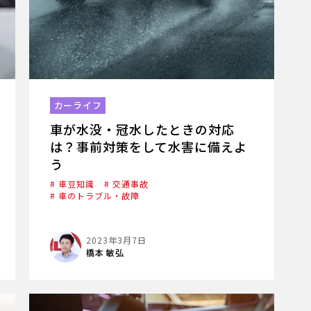
カーライフ
車が水没・冠水したときの対応
は？事前対策をして水害に備えよ
う
# 車豆知識
# 交通事故
# 車のトラブル・故障
2023年3月7日
橋本 敏弘