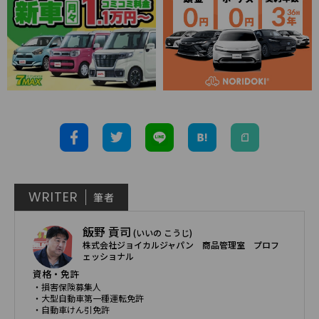
WRITER
筆者
飯野 貢司
(いいの こうじ)
株式会社ジョイカルジャパン 商品管理室 プロフ
ェッショナル
資格・免許
・損害保険募集人
・大型自動車第一種運転免許
・自動車けん引免許