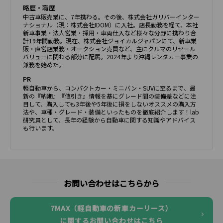
略歴・職歴
中古車販売業に、7年携わる。その後、株式会社ガリバーインター
ナショナル（現：株式会社IDOM）に入社。店長勤務を経て、本社
新車事業・法人営業・採用・車両仕入など様々な分野に携わり合
計19年間勤務。現在、株式会社ジョイカルジャパンにて、新車業
販・直営店業務・オークション売買など、主にクルマのリセール
バリューに関わる部分に配属。2024年より沖縄レンタカー事業の
兼務を始めた。
PR
軽自動車から、コンパクトカー・ミニバン・SUVに至るまで、最
新の『納期』『値引き』情報を基にグレード間の装備差などに注
目して、購入しても3年後や5年後に損をしないオススメの購入方
法や、車種・グレード・装備といったものを徹底紹介します！lab
研究員として、長年の経験から自動車に関する知識やアドバイス
も行います。
お問い合わせはこちらから
7MAX（軽自動車の新車カーリース）
に関するお問い合わせはこちら