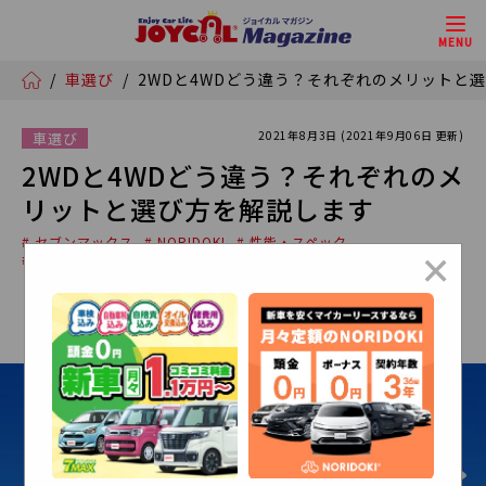
MENU
/
車選び
/
2WDと4WDどう違う？それぞれのメリットと
2021年8月3日 (2021年9月06日 更新)
車選び
2WDと4WDどう違う？それぞれのメ
リットと選び方を解説します
# セブンマックス
# NORIDOKI
# 性能・スペック
×
# 趣味とクルマ
# 車種比較