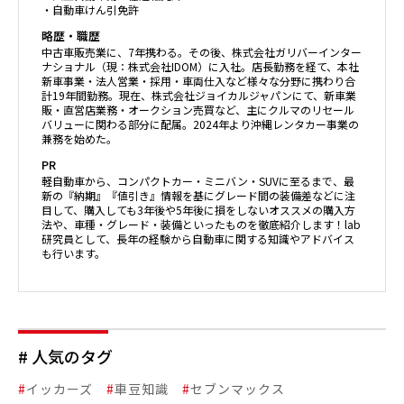
・自動車けん引免許
略歴・職歴
中古車販売業に、7年携わる。その後、株式会社ガリバーインター
ナショナル（現：株式会社IDOM）に入社。店長勤務を経て、本社
新車事業・法人営業・採用・車両仕入など様々な分野に携わり合
計19年間勤務。現在、株式会社ジョイカルジャパンにて、新車業
販・直営店業務・オークション売買など、主にクルマのリセール
バリューに関わる部分に配属。2024年より沖縄レンタカー事業の
兼務を始めた。
PR
軽自動車から、コンパクトカー・ミニバン・SUVに至るまで、最
新の『納期』『値引き』情報を基にグレード間の装備差などに注
目して、購入しても3年後や5年後に損をしないオススメの購入方
法や、車種・グレード・装備といったものを徹底紹介します！lab
研究員として、長年の経験から自動車に関する知識やアドバイス
も行います。
# 人気のタグ
#
イッカーズ
#
車豆知識
#
セブンマックス