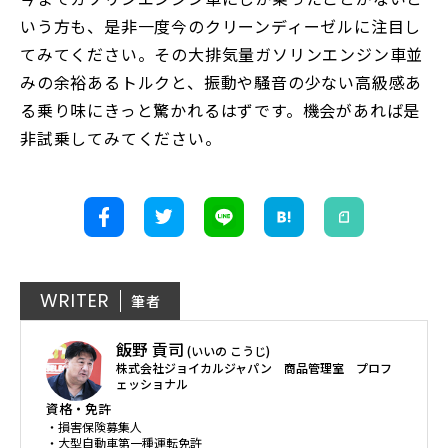
いう方も、是非一度今のクリーンディーゼルに注目し
てみてください。その大排気量ガソリンエンジン車並
みの余裕あるトルクと、振動や騒音の少ない高級感あ
る乗り味にきっと驚かれるはずです。機会があれば是
非試乗してみてください。
WRITER
筆者
飯野 貢司
(いいの こうじ)
株式会社ジョイカルジャパン 商品管理室 プロフ
ェッショナル
資格・免許
・損害保険募集人
・大型自動車第一種運転免許