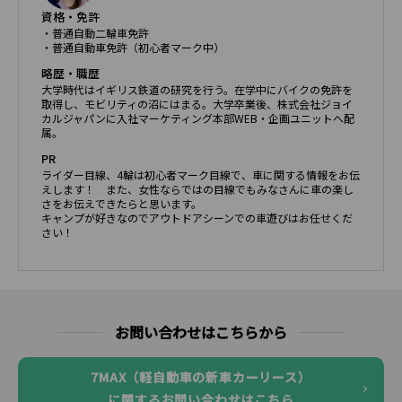
資格・免許
・普通自動二輪車免許
・普通自動車免許（初心者マーク中）
略歴・職歴
大学時代はイギリス鉄道の研究を行う。在学中にバイクの免許を
取得し、モビリティの沼にはまる。大学卒業後、株式会社ジョイ
カルジャパンに入社マーケティング本部WEB・企画ユニットへ配
属。
PR
ライダー目線、4輪は初心者マーク目線で、車に関する情報をお伝
えします！ また、女性ならではの目線でもみなさんに車の楽し
さをお伝えできたらと思います。
キャンプが好きなのでアウトドアシーンでの車遊びはお任せくだ
さい！
お問い合わせはこちらから
7MAX（軽自動車の新車カーリース）
に関するお問い合わせはこちら