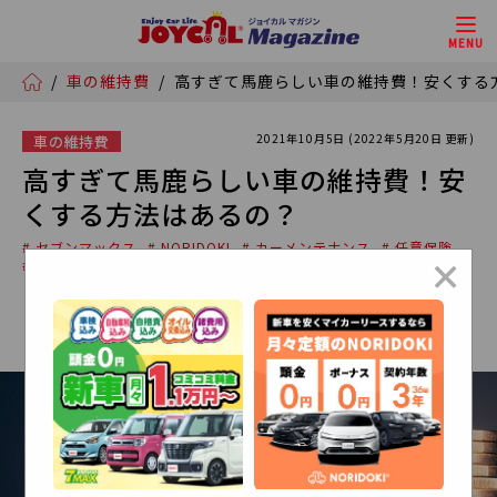
MENU
/
車の維持費
/
高すぎて馬鹿らしい車の維持費！安くする
2021年10月5日 (2022年5月20日 更新)
車の維持費
高すぎて馬鹿らしい車の維持費！安
くする方法はあるの？
# セブンマックス
# NORIDOKI
# カーメンテナンス
# 任意保険
×
# 燃費
# 自賠責保険
# 車の保険
# 車の税金
# 車検