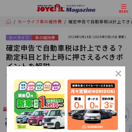
MENU
/
カーライフ
車の維持費
/
確定申告で自動車税は計上でき
2026年5月14日 (2026年5月14日 更新)
カーライフ
車の維持費
確定申告で自動車税は計上できる？
勘定科目と計上時に押さえるべきポ
イントを解説
×
# セブンマックス
# NORIDOKI