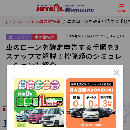
MENU
/
カーライフ
車の維持費
/
車のローンを確定申告する手順
2026年5月14日 (2026年5月14日 更新)
カーライフ
車の維持費
車のローンを確定申告する手順を3
ステップで解説！控除額のシミュレ
ーションも紹介
×
# セブンマックス
# NORIDOKI
# カーローン