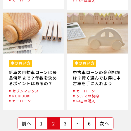
# 中古車購入
車の買い方
車の買い方
新車の自動車ローンは最
中古車ローンの金利相場
長何年まで？年数を決め
は？賢く選んでお得に中
るポイントはあるの？
古車を手に入れよう
# セブンマックス
# カーローン
# NORIDOKI
# クルマの契約
# カーローン
# 中古車購入
前へ
1
2
3
…
6
次へ