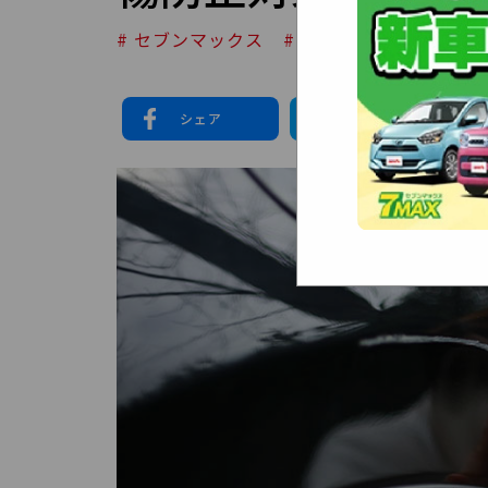
# セブンマックス
# NORIDOKI
# カー
シェア
シェア