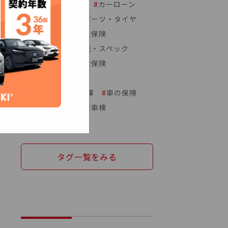
#
カーメンテナンス
#
カーローン
#
クルマの契約
#
パーツ・タイヤ
#
中古車購入
#
任意保険
#
初心者向け
#
性能・スペック
#
新車購入
#
自賠責保険
#
趣味とクルマ
#
車のトラブル・故障
#
車の保険
#
車の購入コスト
#
車検
#
車種比較
タグ一覧をみる