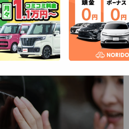
メンテナンス
# 初心者向け
# 車のトラブル・故障
LINEで送る
ブックマーク
noteで書く