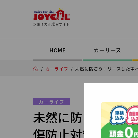
ジョイカル総合サイト
HOME
カーリース
/
カーライフ
/
未然に防ごう！リースした車
カーライフ
未然に防ごう！リ
傷防止対策4選