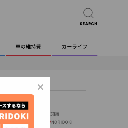
SEARCH
車の維持費
カーライフ
×
# 人気のタグ
#
イッカーズ
#
車豆知識
#
セブンマックス
#
NORIDOKI