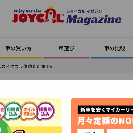
車の買い方
車選び
車の比較
へのイタズラ傷防止対策4選
2022年2月21日 (2022年5月20日 更新)
ースした車へのイタズラ