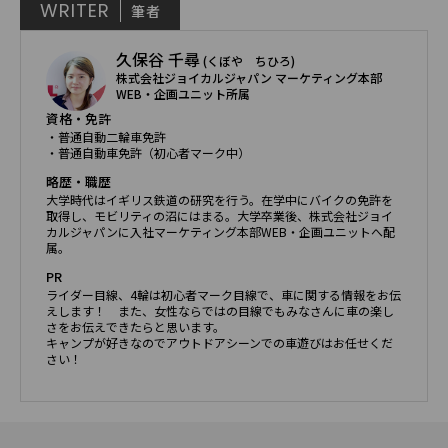
WRITER
筆者
久保谷 千尋
(くぼや ちひろ)
株式会社ジョイカルジャパン マーケティング本部
WEB・企画ユニット所属
資格・免許
・普通自動二輪車免許
・普通自動車免許（初心者マーク中）
略歴・職歴
大学時代はイギリス鉄道の研究を行う。在学中にバイクの免許を
取得し、モビリティの沼にはまる。大学卒業後、株式会社ジョイ
カルジャパンに入社マーケティング本部WEB・企画ユニットへ配
属。
PR
ライダー目線、4輪は初心者マーク目線で、車に関する情報をお伝
えします！ また、女性ならではの目線でもみなさんに車の楽し
さをお伝えできたらと思います。
キャンプが好きなのでアウトドアシーンでの車遊びはお任せくだ
さい！