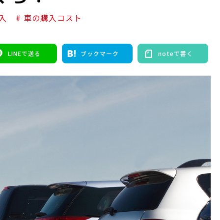
入
# 車の購入コスト
LINEで送る
ブックマーク
noteで書く