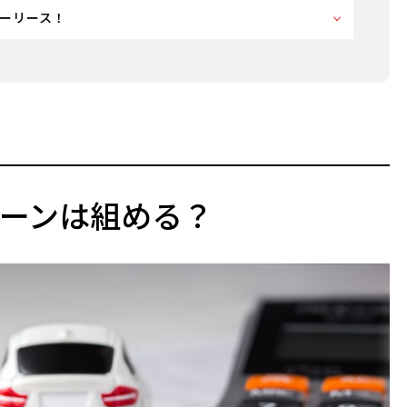
ーリース！
ーンは組める？