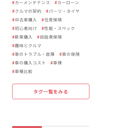
#
カーメンテナンス
#
カーローン
#
クルマの契約
#
パーツ・タイヤ
#
中古車購入
#
任意保険
#
初心者向け
#
性能・スペック
#
新車購入
#
自賠責保険
#
趣味とクルマ
#
車のトラブル・故障
#
車の保険
#
車の購入コスト
#
車検
#
車種比較
タグ一覧をみる