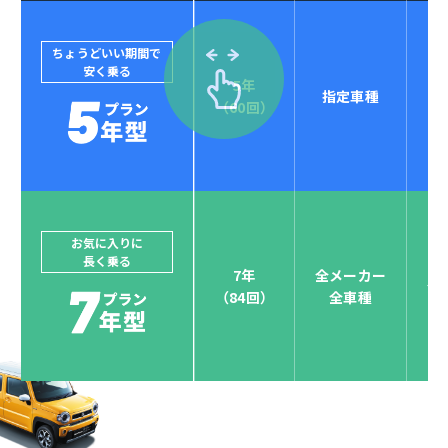
ちょうどいい期間で
安く乗る
5年
指定車種
（60回）
お気に入りに
長く乗る
7年
全メーカー
全
（84回）
全車種