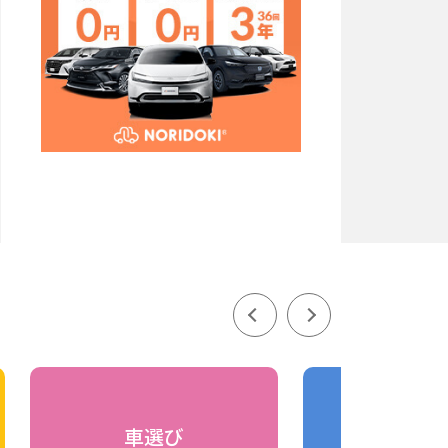
車選び
車の比