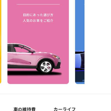
目的にあった選び方
同じボディタ
人気のお車をご紹介
燃費比較
車の維持費
カーライフ