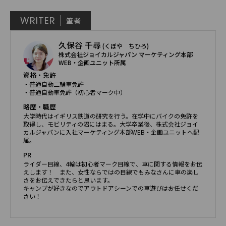
WRITER
筆者
久保谷 千尋
(くぼや ちひろ)
株式会社ジョイカルジャパン マーケティング本部
WEB・企画ユニット所属
資格・免許
・普通自動二輪車免許
・普通自動車免許（初心者マーク中）
略歴・職歴
大学時代はイギリス鉄道の研究を行う。在学中にバイクの免許を
取得し、モビリティの沼にはまる。大学卒業後、株式会社ジョイ
カルジャパンに入社マーケティング本部WEB・企画ユニットへ配
属。
PR
ライダー目線、4輪は初心者マーク目線で、車に関する情報をお伝
えします！ また、女性ならではの目線でもみなさんに車の楽し
さをお伝えできたらと思います。
キャンプが好きなのでアウトドアシーンでの車遊びはお任せくだ
さい！