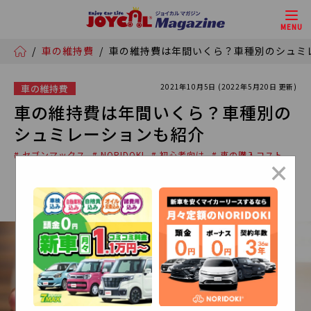
MENU
/
車の維持費
/
車の維持費は年間いくら？車種別のシュミ
2021年10月5日 (2022年5月20日 更新)
車の維持費
車の維持費は年間いくら？車種別の
シュミレーションも紹介
# セブンマックス
# NORIDOKI
# 初心者向け
# 車の購入コスト
×