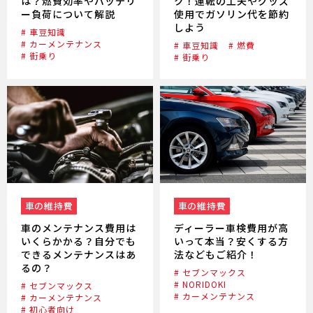
は？燃費効率やバッテリ
ク！運転の工夫やグッズ
ー負荷について解説
使用でガソリン代を節約
しよう
# 車豆知識
# カーメンテナンス
# 車豆知識
# 燃費
# 街乗り
# 街乗り
車の維持費
車の維持費
車のメンテナンス費用は
ディーラー車検費用が高
いくらかかる？自分でも
いって本当？安くする方
できるメンテナンスはあ
法などもご紹介！
るの？
# セブンマックス
# NORIDOKI
# セブンマックス
# カーメンテナンス
# カーメンテナンス
# 初心者向け