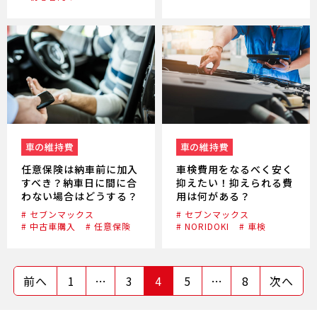
車の維持費
車の維持費
任意保険は納車前に加入
車検費用をなるべく安く
すべき？納車日に間に合
抑えたい！抑えられる費
わない場合はどうする？
用は何がある？
# セブンマックス
# セブンマックス
# 中古車購入
# 任意保険
# NORIDOKI
# 車検
前へ
1
…
3
4
5
…
8
次へ