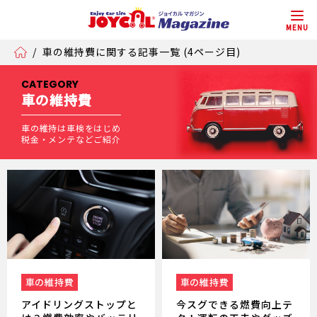
MENU
/
車の維持費に関する記事一覧 (4ページ目)
CATEGORY
車の維持費
車の維持は車検をはじめ
税金・メンテなどご紹介
車の維持費
車の維持費
アイドリングストップと
今スグできる燃費向上テ