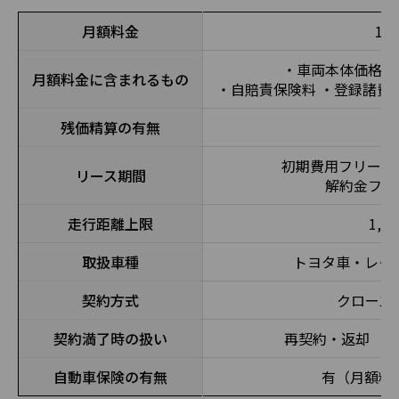
月額料金
1
・車両本体価格 
月額料金に含まれるもの
・自賠責保険料 ・登録諸費
残価精算の有無
初期費用フリープ
リース期間
解約金フリ
走行距離上限
1,5
取扱車種
トヨタ車・レクサ
契約方式
クローズ
契約満了時の扱い
再契約・返却 （
自動車保険の有無
有（月額料