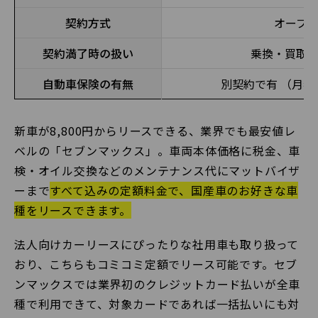
契約方式
オープ
契約満了時の扱い
乗換・買取
自動車保険の有無
別契約で有 （月
新車が8,800円からリースできる、業界でも最安値レ
ベルの「セブンマックス」。車両本体価格に税金、車
検・オイル交換などのメンテナンス代にマットバイザ
ーまで
すべて込みの定額料金で、国産車のお好きな車
種をリースできます。
法人向けカーリースにぴったりな社用車も取り扱って
おり、こちらもコミコミ定額でリース可能です。セブ
ンマックスでは業界初のクレジットカード払いが全車
種で利用できて、対象カードであれば一括払いにも対