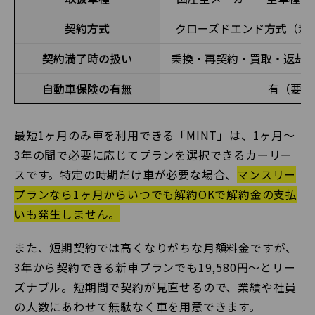
契約方式
クローズドエンド方式（新
契約満了時の扱い
乗換・再契約・買取・返却 
自動車保険の有無
有（要相
最短1ヶ月のみ車を利用できる「MINT」は、1ヶ月〜
3年の間で必要に応じてプランを選択できるカーリー
スです。特定の時期だけ車が必要な場合、
マンスリー
プランなら1ヶ月からいつでも解約OKで解約金の支払
いも発生しません。
また、短期契約では高くなりがちな月額料金ですが、
3年から契約できる新車プランでも19,580円〜とリー
ズナブル。短期間で契約が見直せるので、業績や社員
の人数にあわせて無駄なく車を用意できます。