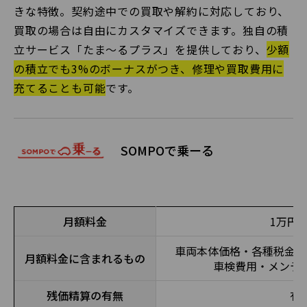
きな特徴。契約途中での買取や解約に対応しており、
買取の場合は自由にカスタマイズできます。独自の積
立サービス「たま〜るプラス」を提供しており、
少額
の積立でも3%のボーナスがつき、修理や買取費用に
充てることも可能
です。
SOMPOで乗ーる
月額料金
1万円
車両本体価格・各種税金登
月額料金に含まれるもの
車検費用・メンテ
残価精算の有無
有