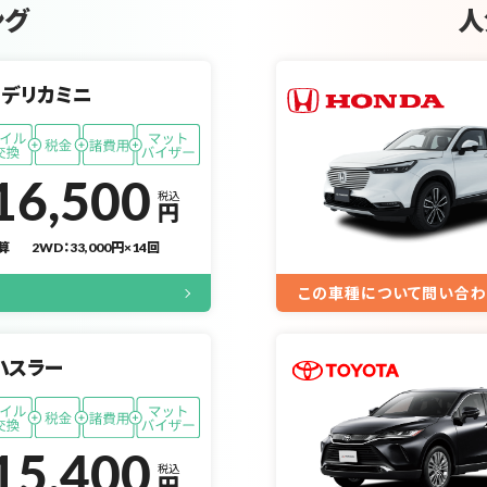
ング
人
デリカミニ
16,500
税込
円
算
2WD：33,000円×14回
この車種について問い合わ
ハスラー
15,400
税込
円