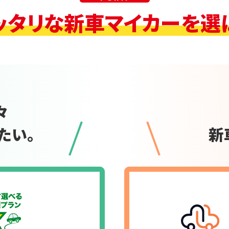
ッタリな新車マイカーを選
々
たい。
新