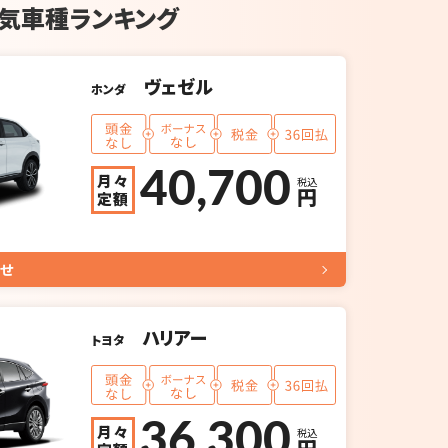
気車種ランキング
ヴェゼル
ホンダ
40,700
月々
税込
円
定額
せ
ハリアー
トヨタ
36,300
月々
税込