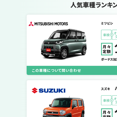
人気車種ランキ
ミツビシ
月々
定額
ボーナス加
この車種について問い合わせ
スズキ
月々
定額