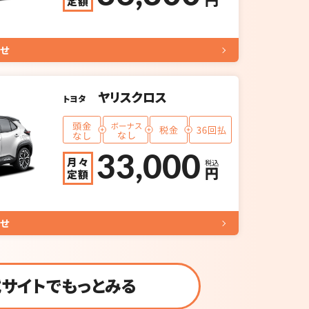
円
定額
せ
ヤリスクロス
トヨタ
33,000
月々
税込
円
定額
せ
サイトでもっとみる