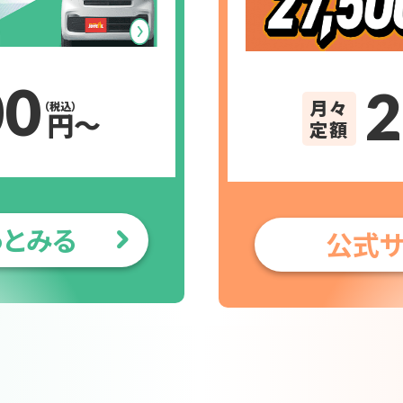
00
2
月々
（税込）
円〜
定額
っとみる
公式サ