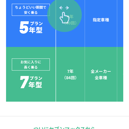
ちょうどいい期間で
安く乗る
5年
指定車種
（60回）
お気に入りに
長く乗る
7年
全メーカー
全
（84回）
全車種
ついにセブンマックスから