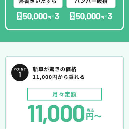
落書き
いたずら
バンパー
破損
新車が驚きの価格
POINT
1
11,000円から乗れる
月々定額
11,000
税込
円〜