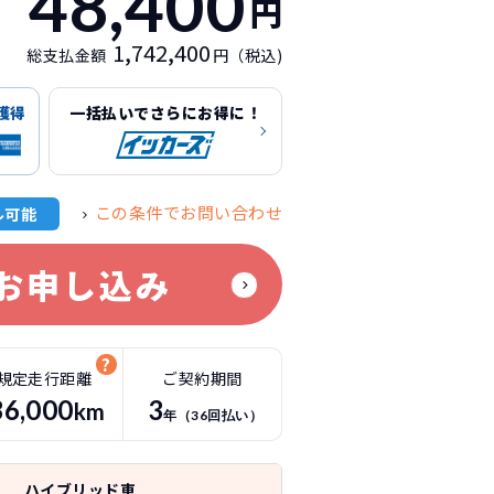
48,400
円
1,742,400
総支払金額
円（税込)
獲得
一括払いでさらにお得に！
この条件でお問い合わせ
ル可能
お申し込み
規定走行距離
ご契約期間
36
,000
3
km
年（
36
回払い）
ハイブリッド車