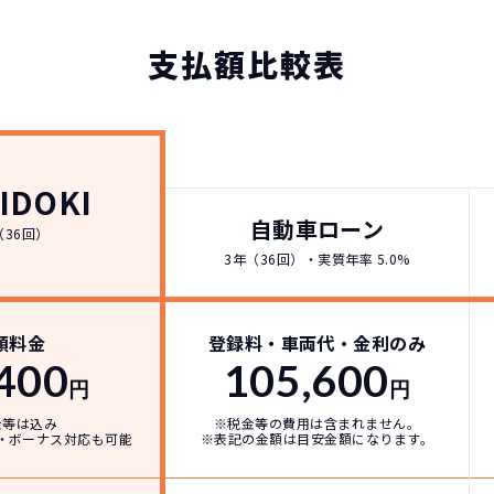
支払額比較表
どこよりも安く
短期間だから安心！
月々定額料金で安心
ご契約いただけます
IDOKI
自動車ローン
（36回）
3年（36回）・実質年率 5.0%
IDOKIなら頭金・ボーナス払い・諸経費・税金など一
NORIDOKIなら短期リースでも安いんです！
NORIDOKIは高残価設定を実現！
障の心配がありませんし、急なライフスタイルの変化に
「定額料金」をお支払いいただくだけでご利用いただけ
頭金不要で超低価格！
憧れのクルマが手軽に乗れます
額料金
登録料・車両代・金利のみ
400
105,600
円
円
安さの秘密
金等は込み
※税金等の費用は含まれません。
・ボーナス対応も可能
※表記の金額は目安金額になります。