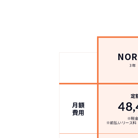
NOR
3年
NOR
常に新車なので故
月々
定
48,
月額
費用
※税
※前払いリース料