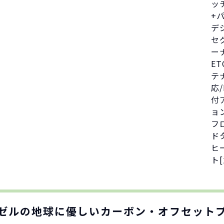
ッ
+
デ
セ
ー
E
テ
応
付
ョ
フ
ド
ヒ
ト
ゼルの地球に優しい
カーボン・オフセット