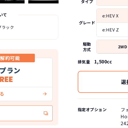
タイプ
いて
e:HEV X
グレード
ブラック
e:HEV Z
駆動
2WD
方式
中解約可能
1,500cc
排気量
プラン
選
フ
指定オプション
Ho
24