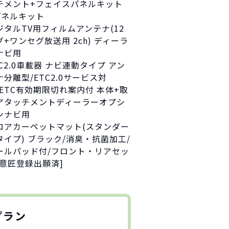
チメント+フェイスパネルキット
パネルキット
ジタルTV用フィルムアンテナ(12
グ+ワンセグ放送用 2ch) ディーラ
ナビ用
TC2.0車載器 ナビ連動タイプ アン
ナ分離型/ETC2.0サービス対
/ETC有効期限切れ案内付 本体+取
アタッチメントディーラーオプシ
ンナビ用
ロアカーペットマット(スタンダー
タイプ) ブラック/消臭・抗菌加工/
ールパッド付/フロント・リアセッ
[意匠登録出願済]
プラン