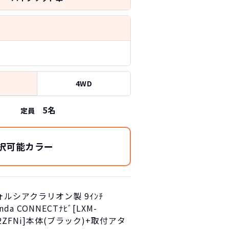
4WD
5
名
定員
択可能カラー
ォルシアクラリオン製 9ｲﾝﾁ
nda CONNECTﾅﾋﾞ[LXM-
2ZFNi]本体(ブラック)+取付アタ