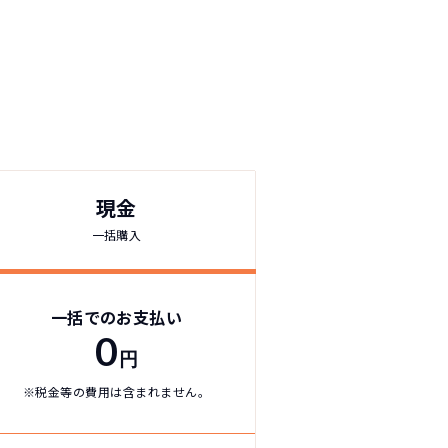
！
現金
一括購入
切不要！
も対応が可能です。
ます。
！
一括でのお支払い
0
円
※税金等の費用は含まれません。