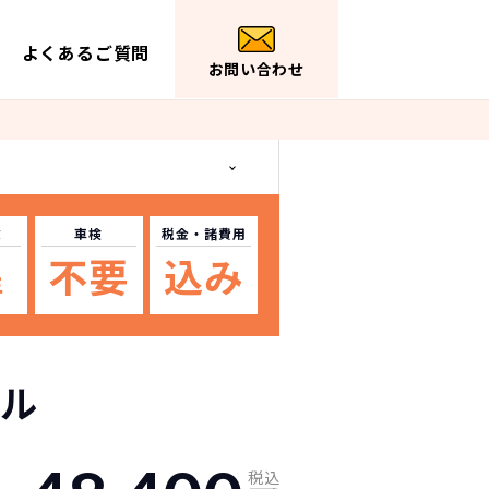
よくあるご質問
お問い合わせ
数
車検
税金
・諸費用
不要
込み
年
ル
税込