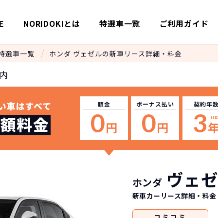
E
NORIDOKIとは
特選車一覧
ご利用ガイド
特選車一覧
ホンダ ヴェゼルの新車リース詳細・料金
内
頭金
ボーナス
払い
契約年
0
0
3
36
回
円
円
ヴェゼ
ホンダ
新車カーリース詳細
・料金
コミ
コミ