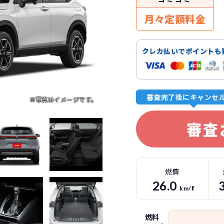
月々定額料金
クレカ払いでポイントも
審査完了後にキャンセ
審査
燃費
26.0
km/ℓ
燃料