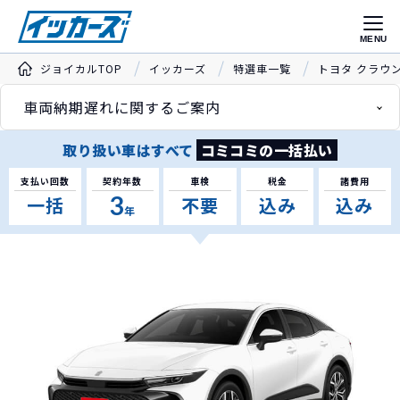
MENU
ジョイカルTOP
イッカーズ
特選車一覧
トヨタ クラウ
車両納期遅れに関するご案内
取り扱い車はすべて
コミコミの一括払い
支払い回数
契約年数
車検
税金
諸費用
3
一括
不要
込み
込み
年