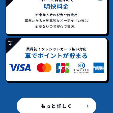
明快料金
新車購入時の税金や諸費用
毎年かかる自動車税など
一括支払い後は
必要ないので安心で快適。
業界初！クレジットカード払い対応
車でポイントが貯まる
どこよりも安く
短期間だから安心！
一括払いで安心
ご契約いただけます！
イッカーズなら頭金・ボーナス払い・諸経費・税
イッカーズなら短期リースでも安いんです！
イッカーズは高残価設定を実現！
常
頭金不要で超低価格！
に新車なので故障の心配がありませんし、急なラ
金など一切不要！
一括価格をお支払いいただく
憧れのクルマが手軽に乗れ
もっと詳しく
イフスタイルの変化にも対応が可能です。
だけでご利用いただけます。
ます！