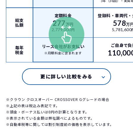
3年（36回）・実質年率
定額料金
登録料・車両代・
総支
277
578
払額
万円
万
2,779,000
5,781,600
円
ご自身で負
リース会社がお支払い
毎年
110,00
税金
※月額料金に含まれます
※クラウン クロスオーバー CROSSOVER Gグレードの場合
※上記の表は税込み表記です。
※頭金・ボーナス払いは0円の計算となります。
※表示されている金額は弊社調べによるものです。
※自動車税等に関しては割引制度前の価格を表示しています。