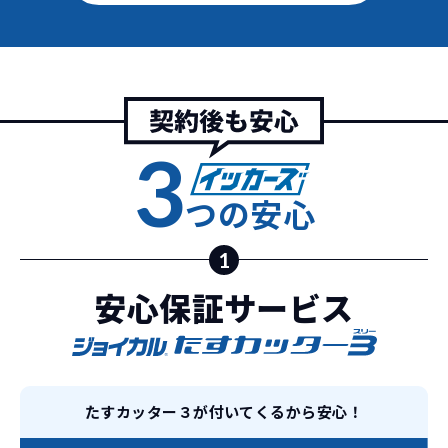
安さの秘密
3
故障リスクが
非常に低い
新車購入時の税金や
つの安心
3年以内の契約なので、故障リスクが非常
諸費用などが不要
に少なくなります。例え故障してもメーカ
高残価設定を実現！
1
ー保証があるから安心です。
低価格が可能に！
車を購入する場合、購入時に｢登録時諸費
安心保証サービス
用｣や「各種税金」は車両本体以外にかか
ジョイカルジャパンが今まで培ってきた
ります。
日本全国・世界中の流通ネットワークと
これらの費用がコミコミの料金です。
ノウハウを集約することでこの「超高残
価設定」を実現しました。
たすカッター３が付いてくるから安心！
また特定の車両に絞ることによりこの価
格設定が可能となりました。