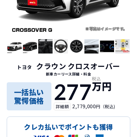
クラウン クロスオーバー
トヨタ
新車カーリース詳細
・料金
税込
277
万円
一括払い
驚愕価格
2,779,000
詳細額
円（税込)
クレカ払いでポイントも獲得