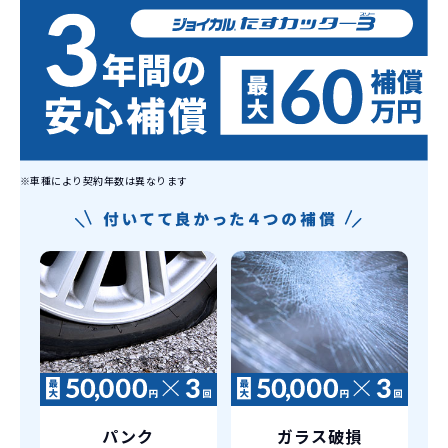
契約リスクが
少ない
ライフスタイルに合わせたお車の選択が
できます。急な引っ越し、転勤、家族が増
えるなど。その時その時の状況に合わせ
継続的にかかる費用が
た車を選べるっていいとおもいません
コミコミ
か？
※車種により契約年数は異なります
維持にかかる、毎年の｢自動車税｣はコミ
お車を返却いただく
コミ。3年契約なので通常車検時にかかる
必要があるため
｢自動車重量税｣、｢自賠責保険料｣「整備
料」などが不要となります。
通常のカーリースの場合、そのまま継続
して乗るか、購入するかなどを選べます。
しかし、イッカーズの場合は、車両を必
新型の新車に
定期的に乗換
ず返却していただくことを前提とするこ
とで「超低価格」を実現しています。
車はだいたい３年くらいで飽きると言わ
れています。
もちろん、その人によりますが、最新型
パンク
ガラス破損