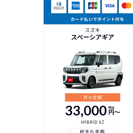
カード払いでポイント付与
スズキ
スペーシアギア
月々定額
33,000
税込
円〜
HYBRID XZ
総支払金額