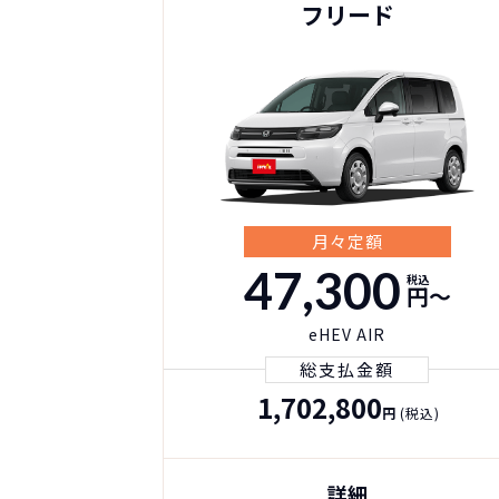
フリード
月々定額
47,300
税込
円〜
eHEV AIR
総支払金額
1,702,800
円
(税込)
詳細