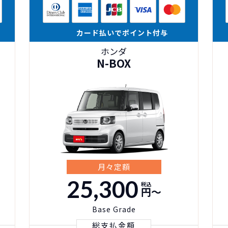
カード払いでポイント付与
ホンダ
N-BOX
月々定額
25,300
税込
円〜
Base Grade
総支払金額