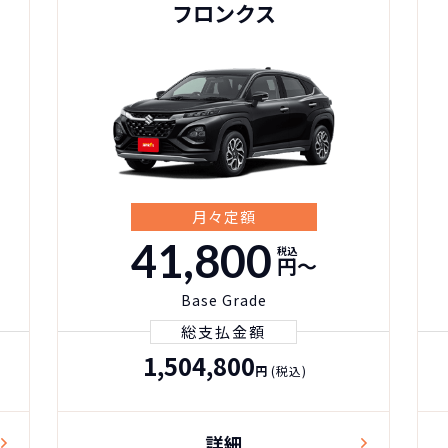
フロンクス
月々定額
41,800
税込
円〜
Base Grade
総支払金額
1,504,800
円
(税込)
詳細