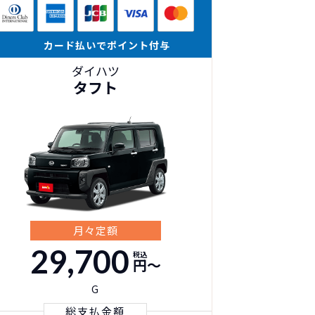
カード払いでポイント付与
ダイハツ
タフト
月々定額
29,700
税込
円〜
G
総支払金額