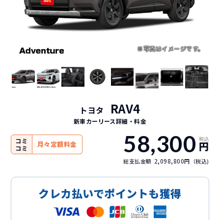
RAV4
トヨタ
新車カーリース詳細
・料金
58,300
税込
コミ
円
月々定額料金
コミ
2,098,800
総支払金額
円（税込)
クレカ払いでポイントも獲得