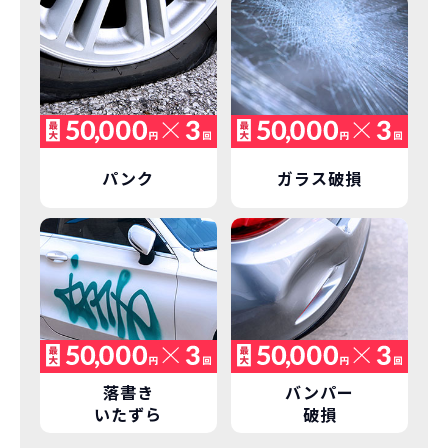
パンク
ガラス破損
落書き
バンパー
いたずら
破損