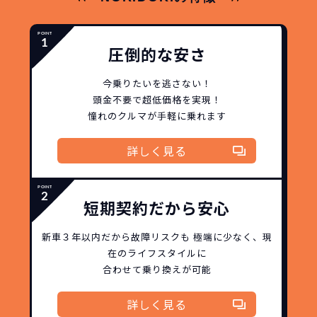
圧倒的な安さ
今乗りたいを逃さない！
頭金不要で超低価格を実現！
憧れのクルマが手軽に乗れます
詳しく見る
短期契約だから安心
どこよりも安く
短期間だから安心！
月々定額料金で安心
ご契約いただけます！
新車３年以内だから
故障リスクも
極端に少なく、
現
在のライフスタイルに
合わせて乗り換えが可能
NORIDOKIなら頭金・ボーナス払い・諸経費・税
NORIDOKIなら短期リースでも安いんです！
NORIDOKIは高残価設定を実現！
常
頭金不要で超低価格！
に新車なので故障の心配がありませんし、急なラ
金など一切不要！
月々「定額料金」をお支払い
憧れのクルマが手軽に乗れ
詳しく見る
イフスタイルの変化にも対応が可能です。
いただくだけでご利用いただけます。
ます！