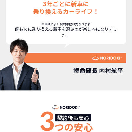
契約リスクが
少ない
3年ごとに新車に
乗り換えるカーライフ！
ライフスタイルに合わせたお車の選択が
できます。急な引っ越し、転勤、家族が増
※車種により契約年数は異なります
僕も次に乗り換える新車を選ぶのが楽しみになりまし
えるなど。その時その時の状況に合わせ
た！
継続的にかかる費用が
た車を選べるっていいとおもいません
コミコミ
か？
維持にかかる、毎年の｢自動車税｣はコミ
お車を返却いただく
コミ。3年契約なので通常車検時にかかる
必要があるため
特命部長
内村航平
｢自動車重量税｣、｢自賠責保険料｣「整備
料」などが不要となります。
通常のカーリースの場合、そのまま継続
して乗るか、購入するかなどを選べます。
しかし、NORIDOKIの場合は、車両を必
新型の新車に
定期的に乗換
ず返却していただくことを前提とするこ
3
とで「超低価格」を実現しています。
車はだいたい３年くらいで飽きると言わ
契約後も安心
れています。
つの安心
もちろん、その人によりますが、最新型