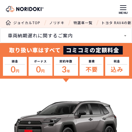
MENU
ジョイカルTOP
ノリドキ
特選車一覧
トヨタ RAV4の
車両納期遅れに関するご案内
頭金
ボーナス
契約年数
車検
税金
0
0
3
不要
込み
円
円
年