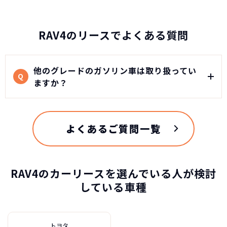
RAV4のリースでよくある質問
他のグレードのガソリン車は取り扱ってい
Q
ますか？
よくあるご質問一覧
トヨタ
カーリースって結局ローンで
新車に乗りたいけど、まとまったお金がない。
たしかに安いけど、自分のものにならないんで
買うより高いんで
RAV4の特徴
すよね？
ボーナスも
しょ？
不安
総支払い金額
を
比べれば一目
RAV4のカーリースを選んでいる人が検討
頭金・ボーナス払い・車検が不要！
所有の方がリスクがいっぱい！
している車種
瞭然！
月額以外は
3年ごとに新車に
一切不要の定額料
乗換えるカ
圧倒的な安さが
金
ーライフ
お分かりいた
トヨタ