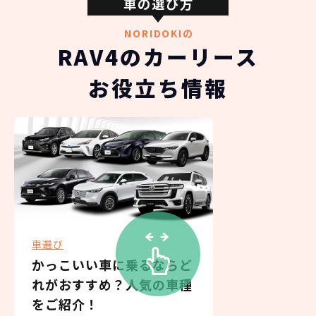
車の選び方
と光を呼び込むチルト&スライド機構付きパノラマ
車両重量
ムーンルーフとなっています。
NORIDOKIの
RAV4のカーリース
1985kg
総支払金額の差
312
お役立ち情報
税込
乗車定員
万円
145,200
5名
月々の支払
トヨタ RAV4
円/月
3年（36回）・実質年率 5.0%
純正タイヤサイズ
235/60R18
おクルマの乗換えは、多額の費用が発生するため、短
210
期でカンタンに乗換えるのが難しくなります。
税込
駆動方式
万円
たとえ、数年で飽きてしまっても、故障が多発するま
車選び
で乗り続けている方は多いのではないでしょうか？
2,098,800
円
かっこいい車に乗るならど
4WD
NORIDOKIの提案するカーライフは３年毎に新車に乗
れがおすすめ？人気の車種
り換え続けるというもの。3年毎に好きな新車を選んで
エンジン形式
をご紹介！