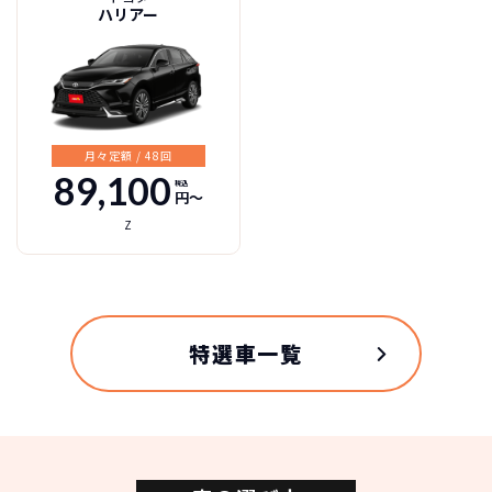
ハリアー
だけます。
※車種により契約年数は異なります
RAV4 L･Jは1994年5月より、3ドアのショートボデ
ィと5ドアロングボディから始まった。4代目は国内
自動車ローンで所有した場合
販売を取りやめた時期もあったが、2019年4月に
SUV人気の流れで5代目として復活しました。
月々定額 / 48回
フロントデザインは、都会的なオンロードSUVのG･
89,100
税込
X系と、武骨なアウトドアギアとしての本格的オフロ
円〜
ーダー風なAdventure(アドベンチャー)の2種類を用
Z
意し、ボディカラーも11種類から選べるようになっ
ています。使い勝手を選ばないRAV4の｢LOVE For 好
きにまみれろ！｣というキャッチフレーズは印象的で
トヨタ RAV4の
す。
スペック
特選車一覧
2021年12月の商品改良により、リアクロストラフィ
ックアラート＋ブラインドスポットモニター標準
自動車ローン
化、快適温熱シート＋ステアリングヒーター標準
522
グレード
税込
化、フロントフォグランプのLED化などがあげら
万円
NORIDOKIが提案するカーライフ
れ、より冬に強い志向になりました。
ADVENTURE
NORIDOKI指定オプションは、前後席に爽やかな風
5,227,200
円