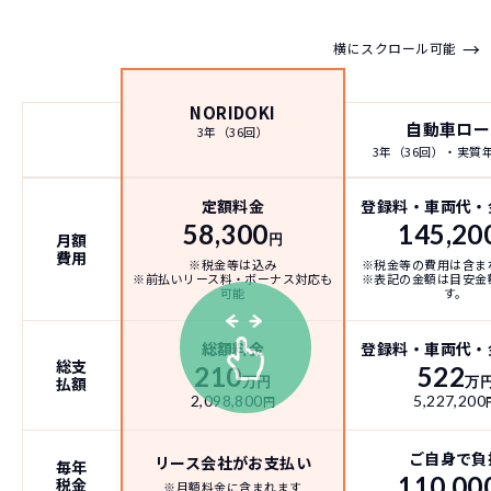
→
横にスクロール可能
NORIDOKI
自動車ロー
3年（36回）
3年（36回）・実質年率
定額料金
登録料・車両代・
58,300
145,20
月額
円
費用
※税金等は込み
※税金等の費用は含ま
※前払いリース料・ボーナス対応も
※表記の金額は目安金
可能
す。
総額料金
登録料・車両代・
総支
210
522
払額
万円
万
2,098,800
5,227,200
円
ご自身で負
リース会社がお支払い
毎年
110,00
税金
※月額料金に含まれます