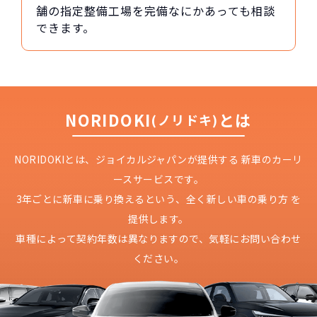
舗の指定整備工場を完備なにかあっても相談
できます。
NORIDOKI
とは
(ノリドキ)
NORIDOKIとは、ジョイカルジャパンが提供する
新車のカーリ
ースサービスです。
3年ごとに新車に乗り換えるという、
全く新しい車の乗り方 を
提供します。
車種によって契約年数は異なりますので、
気軽にお問い合わせ
ください。