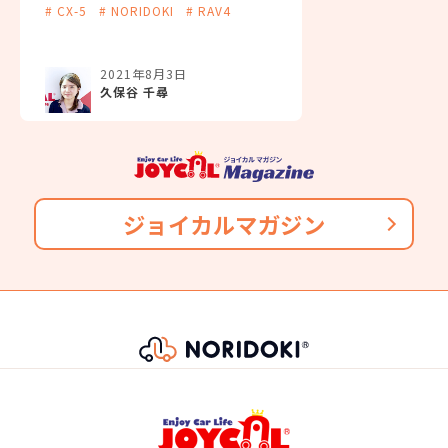
乗り換えられるし、故障・車検などの心配をする必要
# CX-5
# NORIDOKI
# RAV4
A25A-FXS
がありません。また、6年乗るつもりで買ったのに、転
勤・妊娠・転職・ボーナスカットなど予想しない出来
2021年8月3日
型式
事が発生しても短期契約で乗換えることができるの
久保谷 千尋
で、ライフスタイルに合わせて乗り換えが可能です。
AXAN64-ANXVB
58,300
※車種により契約年数は異なります
月々の支払
円/月
最高出力
ジョイカルマガジン
137(186)/6000
トランスミッション
電気式無段変速機
最大トルク
221(22.5)/3600~5200