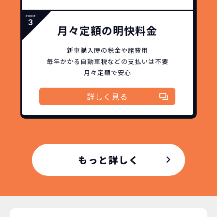
安さの秘密
月々定額の明快料金
新車購入時の税金や諸費用
毎年かかる自動車税などの
支払いは不要
月々定額で安心
故障リスクが
非常に低い
詳しく見る
新車購入時の税金や
3年以内の契約なので、故障リスクが非常
諸費用などが不要
に少なくなります。例え故障してもメーカ
高残価設定を実現！
ー保証があるから安心です。
低価格が可能に！
車を購入する場合、購入時に｢登録時諸費
用｣や「各種税金」は車両本体以外にかか
ジョイカルジャパンが今まで培ってきた
もっと詳しく
ります。
日本全国・世界中の流通ネットワークと
これらの費用がコミコミの料金です。
ノウハウを集約することでこの「超高残
価設定」を実現しました。
また特定の車両に絞ることによりこの価
格設定が可能となりました。