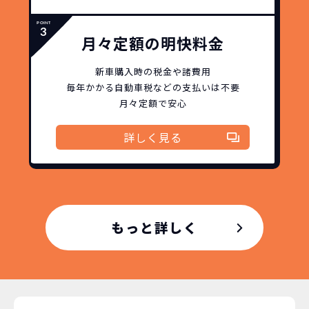
月々定額の明快料金
故障リスクが
非常に低い
新車購入時の税金や諸費用
新車購入時の税金や
毎年かかる自動車税などの
支払いは不要
3年以内の契約なので、故障リスクが非常
諸費用などが不要
月々定額で安心
に少なくなります。例え故障してもメーカ
高残価設定を実現！
ー保証があるから安心です。
低価格が可能に！
詳しく見る
車を購入する場合、購入時に｢登録時諸費
用｣や「各種税金」は車両本体以外にかか
ジョイカルジャパンが今まで培ってきた
ります。
日本全国・世界中の流通ネットワークと
これらの費用がコミコミの料金です。
ノウハウを集約することでこの「超高残
価設定」を実現しました。
もっと詳しく
また特定の車両に絞ることによりこの価
格設定が可能となりました。
契約リスクが
少ない
ライフスタイルに合わせたお車の選択が
できます。急な引っ越し、転勤、家族が増