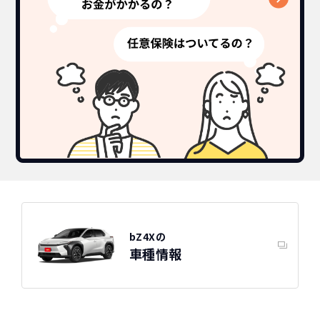
bZ4Xの
車種情報