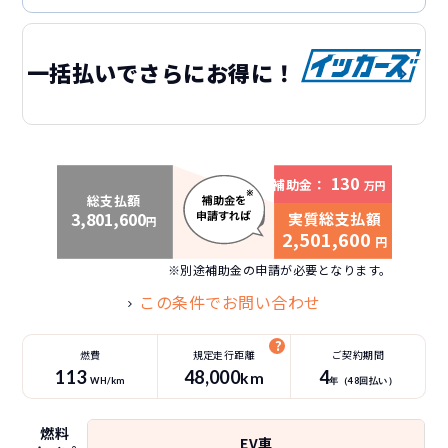
一括払いでさらにお得に！
130
補助金：
万円
総支払額
3,801,600
実質総支払額
円
2,501,600
円
※別途補助金の申請が必要となります。
この条件でお問い合わせ
燃費
規定走行距離
ご契約期間
113
48
,000
4
km
WH/km
年（
48
回払い）
燃料
EV車