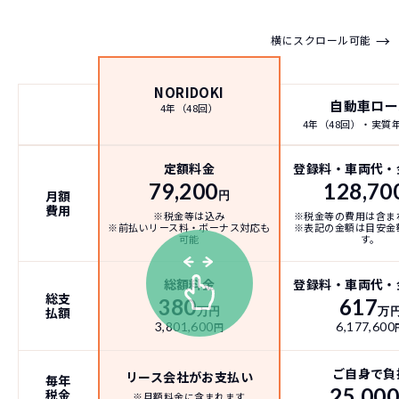
→
横にスクロール可能
NORIDOKI
自動車ロー
4年（48回）
4年（48回）・実質年率
定額料金
登録料・車両代・
79,200
128,70
月額
円
費用
※税金等は込み
※税金等の費用は含ま
※前払いリース料・ボーナス対応も
※表記の金額は目安金
可能
す。
総額料金
登録料・車両代・
総支
380
617
払額
万円
万
3,801,600
6,177,600
円
ご自身で負
リース会社がお支払い
毎年
25,00
税金
※月額料金に含まれます