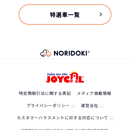
自動車ローンで所有した場合
特選車一覧
トヨタ bZ4Xの
スペック
自動車ローン
617
グレード
税込
特定商取引法に関する表記
メディア掲載情報
万円
NORIDOKIが提案するカーライフ
Z
6,177,600
円
プライバシーポリシー
運営会社
車両重量
カスタマーハラスメントに対する対応について