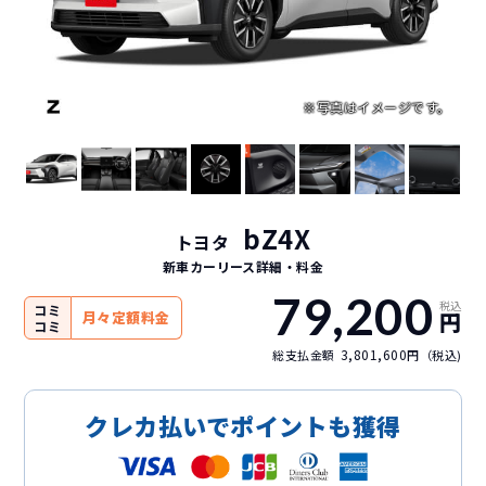
bZ4X
トヨタ
新車カーリース詳細
・料金
79,200
税込
コミ
円
月々定額料金
コミ
3,801,600
総支払金額
円（税込)
クレカ払いでポイントも獲得