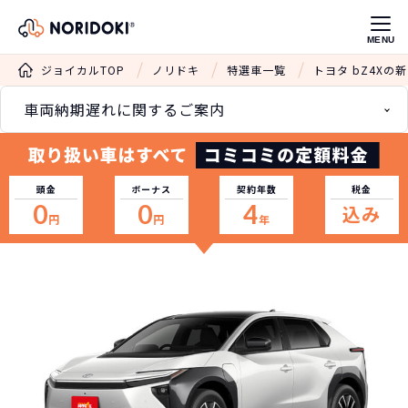
MENU
ジョイカルTOP
ノリドキ
特選車一覧
トヨタ bZ4Xの
車両納期遅れに関するご案内
頭金
ボーナス
契約年数
税金
0
0
4
込み
円
円
年