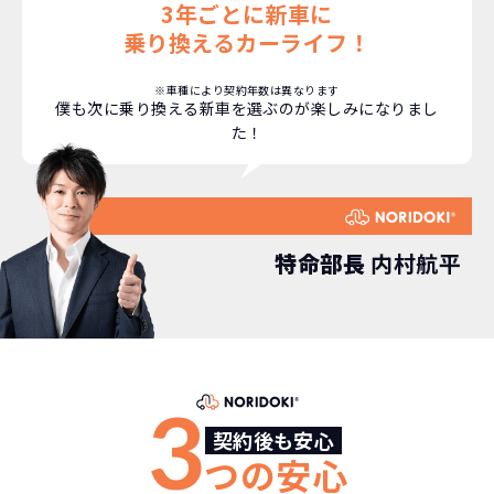
3年ごとに新車に
えるなど。その時その時の状況に合わせ
乗り換えるカーライフ！
継続的にかかる費用が
た車を選べるっていいとおもいません
コミコミ
か？
※車種により契約年数は異なります
僕も次に乗り換える新車を選ぶのが楽しみになりまし
維持にかかる、毎年の｢自動車税｣はコミ
た！
お車を返却いただく
コミ。3年契約なので通常車検時にかかる
必要があるため
｢自動車重量税｣、｢自賠責保険料｣「整備
料」などが不要となります。
通常のカーリースの場合、そのまま継続
して乗るか、購入するかなどを選べます。
特命部長
内村航平
しかし、NORIDOKIの場合は、車両を必
新型の新車に
定期的に乗換
ず返却していただくことを前提とするこ
とで「超低価格」を実現しています。
車はだいたい３年くらいで飽きると言わ
れています。
もちろん、その人によりますが、最新型
3
車に常に乗り続けられるのは気持ちよ
契約後も安心
く、人にも自慢できます！
つの安心