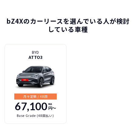
bZ4Xのカーリースを選んでいる人が検討
している車種
BYD
トヨタ
カーリースって結局ローンで
新車に乗りたいけど、まとまったお金がない。
たしかに安いけど、自分のものにならないんで
買うより高いんで
ATTO3
bZ4Xの特徴
すよね？
ボーナスも
しょ？
不安
総支払い金額
を
比べれば一目
頭金・ボーナス払い・車検が不要！
所有の方がリスクがいっぱい！
瞭然！
月額以外は
3年ごとに新車に
一切不要の定額料
乗換えるカ
月々定額 / 48回
圧倒的な安さが
金
ーライフ
お分かりいた
67,100
税込
円〜
だけます。
Base Grade (48回払い)
※車種により契約年数は異なります