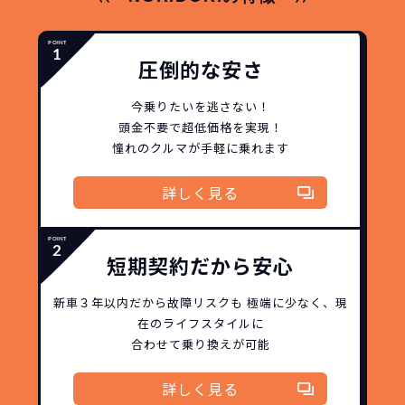
圧倒的な安さ
今乗りたいを逃さない！
頭金不要で超低価格を実現！
憧れのクルマが手軽に乗れます
詳しく見る
どこよりも安く
短期間だから安心！
月々定額料金で安心
ご契約いただけます！
短期契約だから安心
NORIDOKIなら頭金・ボーナス払い・諸経費・税
NORIDOKIなら短期リースでも安いんです！
NORIDOKIは高残価設定を実現！
常
頭金不要で超低価格！
に新車なので故障の心配がありませんし、急なラ
金など一切不要！
月々「定額料金」をお支払い
憧れのクルマが手軽に乗れ
新車３年以内だから
故障リスクも
極端に少なく、
現
在のライフスタイルに
イフスタイルの変化にも対応が可能です。
いただくだけでご利用いただけます。
ます！
合わせて乗り換えが可能
安さの秘密
詳しく見る