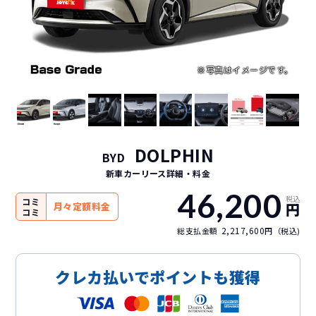
DOLPHIN
BYD
新車カーリース詳細
・料金
46,200
税込
コミ
円
月々定額料金
コミ
2,217,600
総支払金額
円（税込)
クレカ払いでポイントも獲得