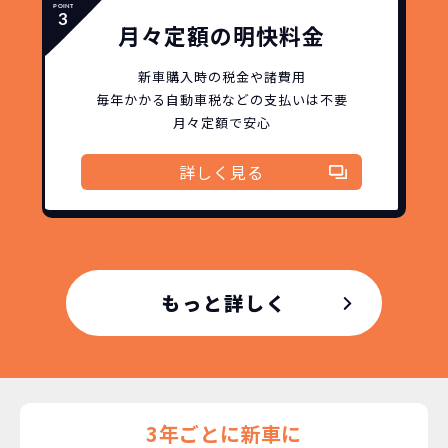
月々定額の明快料金
故障リスクが
非常に低い
新車購入時の税金や諸費用
毎年かかる自動車税などの
支払いは不要
新車購入時の税金や
月々定額で安心
3年以内の契約なので、故障リスクが非常
諸費用などが不要
に少なくなります。例え故障してもメーカ
高残価設定を実現！
詳しく見る
ー保証があるから安心です。
低価格が可能に！
車を購入する場合、購入時に｢登録時諸費
用｣や「各種税金」は車両本体以外にかか
ジョイカルジャパンが今まで培ってきた
ります。
日本全国・世界中の流通ネットワークと
これらの費用がコミコミの料金です。
ノウハウを集約することでこの「超高残
もっと詳しく
価設定」を実現しました。
また特定の車両に絞ることによりこの価
格設定が可能となりました。
契約リスクが
少ない
ライフスタイルに合わせたお車の選択が
3年ごとに新車に
できます。急な引っ越し、転勤、家族が増