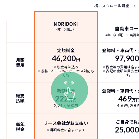
→
横にスクロール可能
NORIDOKI
自動車ロー
4年（48回）
4年（48回）・実質年率
定額料金
登録料・車両代・
46,200
97,90
月額
円
費用
※税金等は込み
※税金等の費用は含ま
※前払いリース料・ボーナス対応も
※表記の金額は目安金
可能
す。
総額料金
登録料・車両代・
総支
222
469
払額
万円
万
2,217,600
4,699,200
円
ご自身で負
リース会社がお支払い
毎年
25,00
税金
※月額料金に含まれます