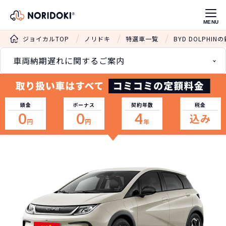
MENU
ジョイカルTOP
ノリドキ
特選車一覧
BYD DOLPH
車両納期遅れに関するご案内
頭金
ボーナス
契約年数
税金
0
0
4
込み
円
円
年