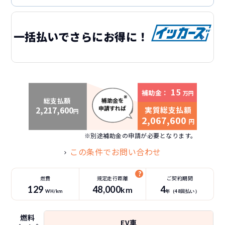
一括払いでさらにお得に！
15
補助金：
万円
総支払額
2,217,600
実質総支払額
円
2,067,600
円
※別途補助金の申請が必要となります。
この条件でお問い合わせ
燃費
規定走行距離
ご契約期間
129
48
,000
4
km
WH/km
年（
48
回払い）
燃料
EV車