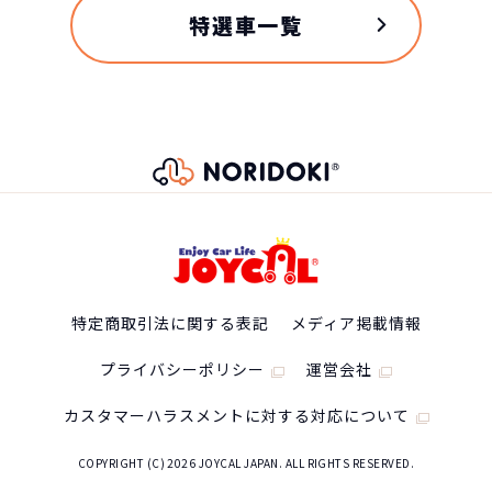
自動車ローンで所有した場合
特選車一覧
BYD DOLPHINの
スペック
自動車ローン
469
グレード
特定商取引法に関する表記
メディア掲載情報
税込
万円
NORIDOKIが提案するカーライフ
Base Grade
プライバシーポリシー
運営会社
4,699,200
円
カスタマーハラスメントに対する対応について
車両重量
COPYRIGHT (C) 2026 JOYCAL JAPAN. ALL RIGHTS RESERVED.
1520kg
総支払金額の差