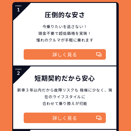
圧倒的な安さ
今乗りたいを逃さない！
頭金不要で超低価格を実現！
憧れのクルマが手軽に乗れます
詳しく見る
どこよりも安く
短期間だから安心！
月々定額料金で安心
ご契約いただけます！
短期契約だから安心
NORIDOKIなら頭金・ボーナス払い・諸経費・税
NORIDOKIなら短期リースでも安いんです！
NORIDOKIは高残価設定を実現！
常
新車３年以内だから
故障リスクも
極端に少なく、
現
頭金不要で超低価格！
に新車なので故障の心配がありませんし、急なラ
金など一切不要！
月々「定額料金」をお支払い
憧れのクルマが手軽に乗れ
在のライフスタイルに
イフスタイルの変化にも対応が可能です。
いただくだけでご利用いただけます。
ます！
合わせて乗り換えが可能
安さの秘密
詳しく見る