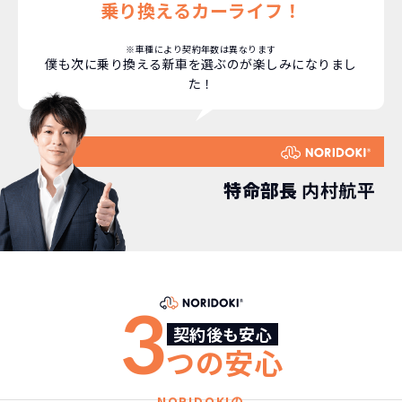
乗り換えるカーライフ！
えるなど。その時その時の状況に合わせ
継続的にかかる費用が
た車を選べるっていいとおもいません
コミコミ
か？
※車種により契約年数は異なります
僕も次に乗り換える新車を選ぶのが楽しみになりまし
た！
維持にかかる、毎年の｢自動車税｣はコミ
お車を返却いただく
コミ。3年契約なので通常車検時にかかる
必要があるため
｢自動車重量税｣、｢自賠責保険料｣「整備
料」などが不要となります。
通常のカーリースの場合、そのまま継続
特命部長
内村航平
して乗るか、購入するかなどを選べます。
しかし、NORIDOKIの場合は、車両を必
新型の新車に
定期的に乗換
ず返却していただくことを前提とするこ
とで「超低価格」を実現しています。
車はだいたい３年くらいで飽きると言わ
れています。
3
もちろん、その人によりますが、最新型
車に常に乗り続けられるのは気持ちよ
契約後も安心
く、人にも自慢できます！
つの安心
NORIDOKIの