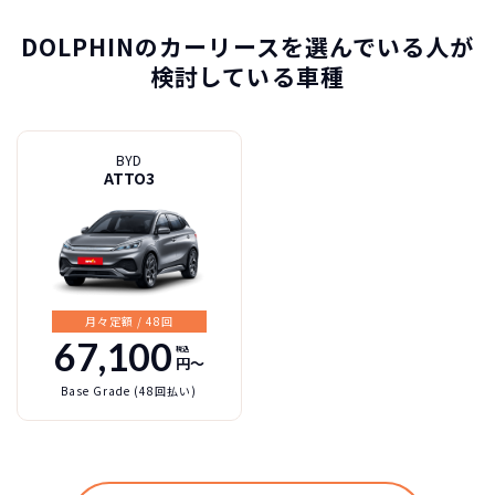
DOLPHINのカーリースを選んでいる人が
検討している車種
BYD
ATTO3
BYD
カーリースって結局ローンで
新車に乗りたいけど、まとまったお金がない。
たしかに安いけど、自分のものにならないんで
買うより高いんで
DOLPHINの特徴
すよね？
ボーナスも
しょ？
不安
総支払い金額
を
比べれば一目
頭金・ボーナス払い・車検が不要！
所有の方がリスクがいっぱい！
瞭然！
月額以外は
3年ごとに新車に
一切不要の定額料
乗換えるカ
月々定額 / 48回
67,100
税込
圧倒的な安さが
金
ーライフ
お分かりいた
円〜
Base Grade (48回払い)
だけます。
※車種により契約年数は異なります