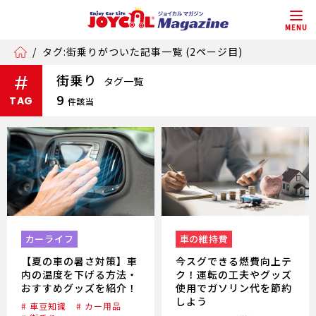
MENU
/
タグ:街乗りがついた記事一覧 (2ページ目)
街乗り
#
タグ一覧
9
TAG
件該当
カーライフ
車の維持費
【夏の車の暑さ対策】車
今スグできる燃費向上テ
内の温度を下げる方法・
ク！運転の工夫やグッズ
おすすめグッズを紹介！
使用でガソリン代を節約
しよう
# 車豆知識
# カー用品