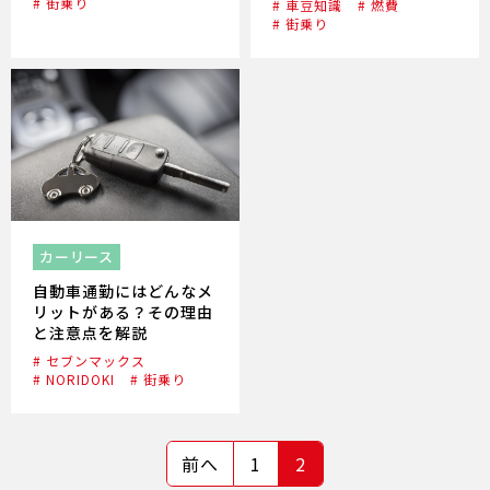
# 街乗り
# 車豆知識
# 燃費
# 街乗り
カーリース
自動車通勤にはどんなメ
リットがある？その理由
と注意点を解説
# セブンマックス
# NORIDOKI
# 街乗り
前へ
1
2