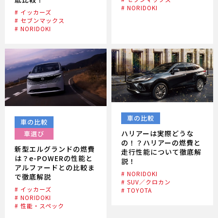
# NORIDOKI
# イッカーズ
# セブンマックス
# NORIDOKI
車の比較
車の比較
ハリアーは実際どうな
車選び
の！？ハリアーの燃費と
新型エルグランドの燃費
走行性能について徹底解
は？e-POWERの性能と
説！
アルファードとの比較ま
# NORIDOKI
で徹底解説
# SUV／クロカン
# イッカーズ
# TOYOTA
# NORIDOKI
# 性能・スペック