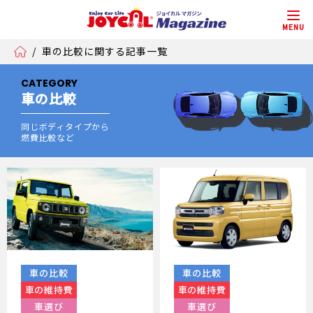
MENU
/
車の比較に関する記事一覧
CATEGORY
車の比較
同じボディタイプから
燃費比較など
車の比較
車の比較
車の維持費
車の維持費
車選び
車選び