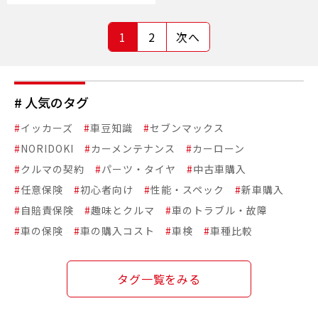
1
2
次へ
# 人気のタグ
#
イッカーズ
#
車豆知識
#
セブンマックス
#
NORIDOKI
#
カーメンテナンス
#
カーローン
#
クルマの契約
#
パーツ・タイヤ
#
中古車購入
#
任意保険
#
初心者向け
#
性能・スペック
#
新車購入
#
自賠責保険
#
趣味とクルマ
#
車のトラブル・故障
#
車の保険
#
車の購入コスト
#
車検
#
車種比較
タグ一覧をみる