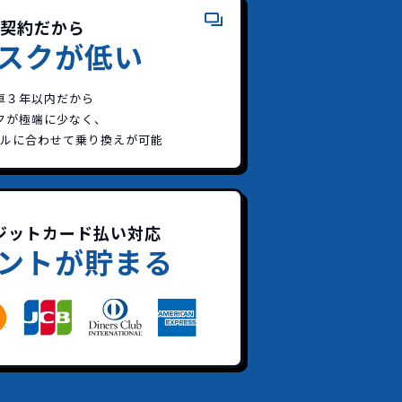
契約だから
スクが低い
車３年以内だから
クが極端に少なく、
イルに合わせて乗り換えが可能
！
ジットカード払い対応
不要！
ントが貯まる
も対応が可能です。
。
！