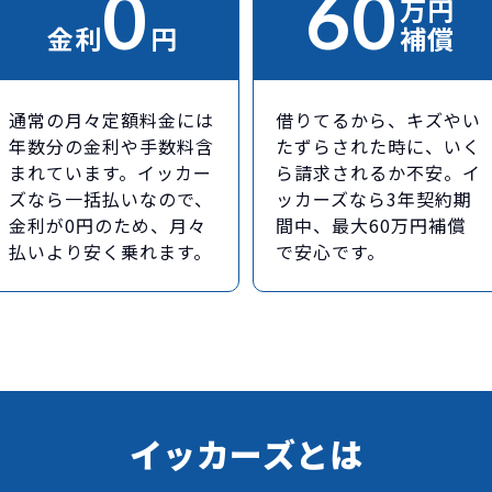
0
60
万円
金利
円
補償
通常の月々定額料金には
借りてるから、キズやい
年数分の金利や手数料含
たずらされた時に、いく
まれています。イッカー
ら請求されるか不安。イ
ズなら一括払いなので、
ッカーズなら3年契約期
金利が0円のため、月々
間中、最大60万円補償
払いより安く乗れます。
で安心です。
イッカーズとは