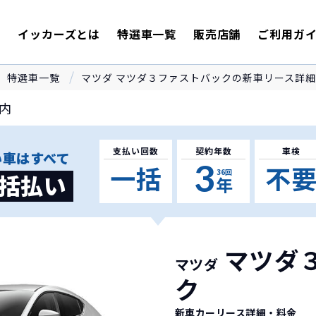
E
イッカーズとは
特選車一覧
販売店舗
ご利用ガ
特選車一覧
マツダ マツダ３ファストバックの新車リース詳
内
支払い回数
契約年数
車検
い車はすべて
3
一括
不
36
回
括払い
年
マツダ
マツダ
ク
新車カーリース詳細
・料金