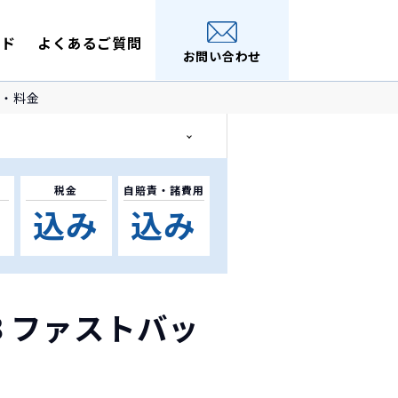
イド
よくあるご質問
お問い合わせ
細・料金
税金
自賠責・
諸費用
要
込み
込み
３ファストバッ