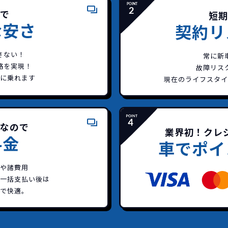
で
短期
な安さ
契約リ
さない！
常に新
格を実現！
故障リス
に乗れます
現在のライフスタ
どこよりも安く
短期間だから安心！
一括払いで安心
ご契約いただけます
金なので
業界初！クレ
料金
カーズなら頭金・ボーナス払い・諸経費・税金など一切
イッカーズなら短期リースでも安いんです！
イッカーズは高残価設定を実現！
車でポイ
障の心配がありませんし、急なライフスタイルの変化に
一括価格をお支払いいただくだけでご利用いただけます
頭金不要で超低価格！
憧れのクルマが手軽に乗れます
や諸費用
一括支払い後は
安さの秘密
で快適。