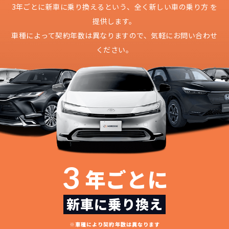
3年ごとに新車に乗り換えるという、
全く新しい車の乗り方 を
故障リスクが
非常に低い
提供します。
新車購入時の税金や
車種によって契約年数は異なりますので、
気軽にお問い合わせ
3年以内の契約なので、故障リスクが非常
諸費用などが不要
に少なくなります。例え故障してもメーカ
高残価設定を実現！
ください。
ー保証があるから安心です。
低価格が可能に！
車を購入する場合、購入時に｢登録時諸費
用｣や「各種税金」は車両本体以外にかか
ジョイカルジャパンが今まで培ってきた
ります。
日本全国・世界中の流通ネットワークと
これらの費用がコミコミの料金です。
ノウハウを集約することでこの「超高残
価設定」を実現しました。
また特定の車両に絞ることによりこの価
格設定が可能となりました。
契約リスクが
少ない
3
年ごとに
ライフスタイルに合わせたお車の選択が
できます。急な引っ越し、転勤、家族が増
新車に乗り換え
えるなど。その時その時の状況に合わせ
継続的にかかる費用が
た車を選べるっていいとおもいません
※車種により契約年数は異なります