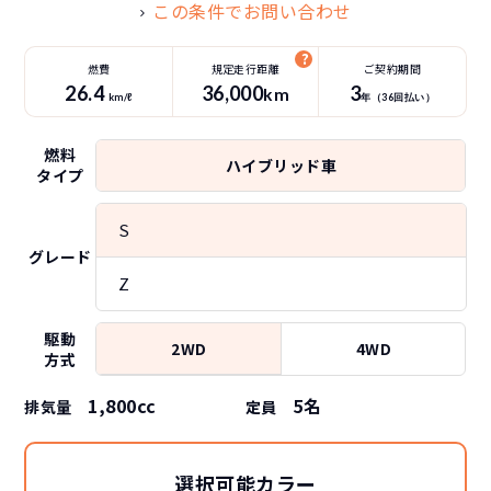
この条件でお問い合わせ
燃費
規定走行距離
ご契約期間
26.4
36
,000
3
km
km/ℓ
年（
36
回払い）
燃料
ハイブリッド車
タイプ
S
グレード
Z
駆動
2WD
4WD
方式
1,800cc
5
名
排気量
定員
選択可能カラー