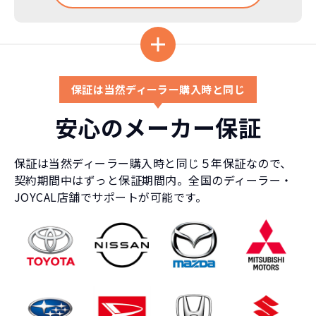
104,500
月々の支払
トヨタ カローラクロス
円/月
3年（36回）・実質年率 5.0%
保証は当然ディーラー購入時と同じ
おクルマの乗換えは、多額の費用が発生するため、短
154
期でカンタンに乗換えるのが難しくなります。
安心のメーカー保証
税込
万円
たとえ、数年で飽きてしまっても、故障が多発するま
で乗り続けている方は多いのではないでしょうか？
1,544,400
円
保証は当然ディーラー購入時と同じ５年保証なので、
NORIDOKIの提案するカーライフは３年毎に新車に乗
契約期間中はずっと保証期間内。全国のディーラー・
り換え続けるというもの。3年毎に好きな新車を選んで
JOYCAL店舗でサポートが可能です。
乗り換えられるし、故障・車検などの心配をする必要
がありません。また、6年乗るつもりで買ったのに、転
勤・妊娠・転職・ボーナスカットなど予想しない出来
事が発生しても短期契約で乗換えることができるの
で、ライフスタイルに合わせて乗り換えが可能です。