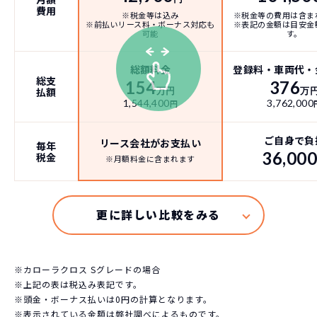
費用
※税金等は込み
※税金等の費用は含ま
※前払いリース料・ボーナス対応も
※表記の金額は目安金
可能
す。
総額料金
登録料・車両代・
総支
154
376
払額
万円
万
1,544,400
3,762,000
円
ご自身で負
リース会社がお支払い
毎年
36,00
税金
※月額料金に含まれます
※カローラクロス Sグレードの場合
※上記の表は税込み表記です。
※頭金・ボーナス払いは0円の計算となります。
※表示されている金額は弊社調べによるものです。