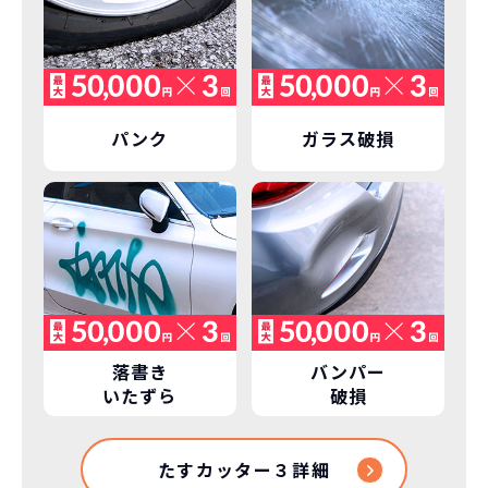
パンク
ガラス破損
自動車ローン
376
税込
万円
NORIDOKIが提案するカーライフ
3,762,000
円
落書き
バンパー
いたずら
破損
総支払金額の差
221
税込
たすカッター３詳細
万円