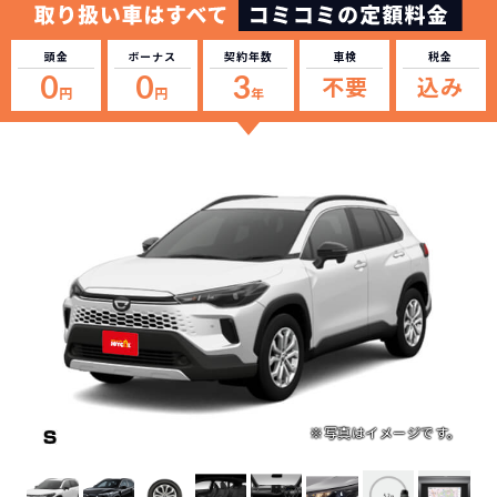
頭金
ボーナス
契約年数
車検
税金
0
0
3
不要
込み
円
円
年