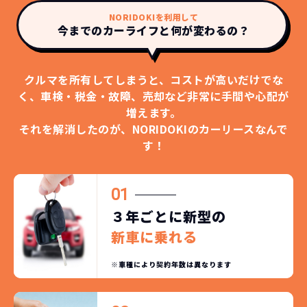
NORIDOKIを利用して
今までのカーライフと何が変わるの？
クルマを所有してしまうと、コストが高いだけでな
く、
車検・税金・故障、売却など非常に手間や心配が
増えます。
それを解消したのが、NORIDOKIのカーリースなんで
す！
01
３年ごとに新型の
新車に乗れる
※車種により契約年数は異なります