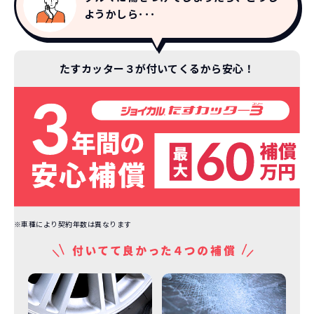
ようかしら･･･
たすカッター３が付いてくるから安心！
カーリースって結局ローンで
新車に乗りたいけど、まとまったお金がない。
たしかに安いけど、自分のものにならないんで
買うより高いんで
すよね？
ボーナスも
しょ？
不安
総支払い金額
を
比べれば一目
頭金・ボーナス払い・車検が不要！
所有の方がリスクがいっぱい！
瞭然！
月額以外は
3年ごとに新車に
一切不要の定額料
乗換えるカ
圧倒的な安さが
金
ーライフ
お分かりいた
だけます。
※車種により契約年数は異なります
※車種により契約年数は異なります
自動車ローンで所有した場合