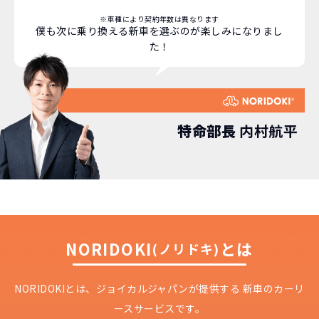
※車種により契約年数は異なります
僕も次に乗り換える新車を選ぶのが楽しみになりまし
た！
どこよりも安く
短期間だから安心！
月々定額料金で安心
ご契約いただけます！
特命部長
内村航平
NORIDOKIなら頭金・ボーナス払い・諸経費・税
NORIDOKIなら短期リースでも安いんです！
NORIDOKIは高残価設定を実現！
常
頭金不要で超低価格！
に新車なので故障の心配がありませんし、急なラ
金など一切不要！
月々「定額料金」をお支払い
憧れのクルマが手軽に乗れ
イフスタイルの変化にも対応が可能です。
いただくだけでご利用いただけます。
ます！
NORIDOKI
とは
(ノリドキ)
安さの秘密
NORIDOKIとは、ジョイカルジャパンが提供する
新車のカーリ
ースサービスです。