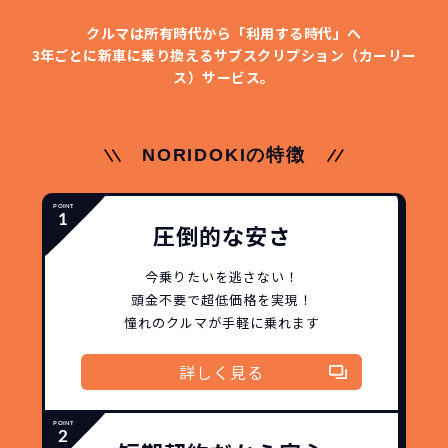
コミコミ
か？
クルマは所有時代から「利用する時代」へ
維持にかかる、毎年の｢自動車税｣はコミ
お車を返却いただく
3年ごとに新車に乗り換える
サブスクリプション（カーリー
コミ。3年契約なので通常車検時にかかる
ス）サービス。
必要があるため
｢自動車重量税｣、｢自賠責保険料｣「整備
料」などが不要となります。
通常のカーリースの場合、そのまま継続
NORIDOKIの特徴
して乗るか、購入するかなどを選べます。
しかし、NORIDOKIの場合は、車両を必
新型の新車に
定期的に乗換
ず返却していただくことを前提とするこ
圧倒的な安さ
とで「超低価格」を実現しています。
車はだいたい３年くらいで飽きると言わ
れています。
今乗りたいを逃さない！
もちろん、その人によりますが、最新型
頭金不要で超低価格を実現！
車に常に乗り続けられるのは気持ちよ
憧れのクルマが手軽に乗れます
く、人にも自慢できます！
詳しく見る