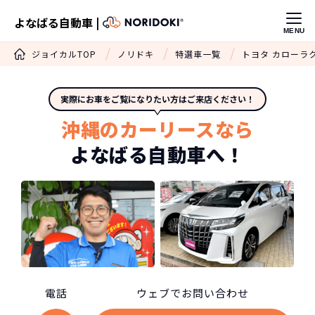
よなばる自動車 |
MENU
ジョイカルTOP
ノリドキ
特選車一覧
トヨタ カローラ
実際にお車をご覧になりたい方はご来店ください！
沖縄のカーリースなら
よなばる自動車へ！
電話
ウェブでお問い合わせ