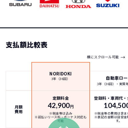
42,900
※車種により契約年数は異なります
月々の支払
円/月
支払額比較表
→
横にスクロール可能
NORIDOKI
自動車ロー
3年（36回）
3年（36回）・実質年率
定額料金
登録料・車両代・
42,900
104,50
月額
円
費用
※税金等は込み
※税金等の費用は含ま
※前払いリース料・ボーナス対応も
※表記の金額は目安金
可能
す。