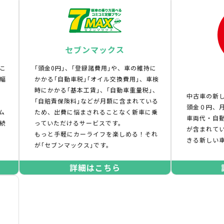
セブンマックス
こ
｢頭金0円｣、｢登録諸費用｣や、車の維持に
幅
かかる｢自動車税｣｢オイル交換費用｣、車検
時にかかる｢基本工賃｣、｢自動車重量税｣、
中古車の新
｢自賠責保険料｣などが月額に含まれている
頭金０円、月
ム
ため、出費に悩まされることなく新車に乗
車両代・自
続
っていただけるサービスです。
が含まれて
もっと手軽にカーライフを楽しめる！それ
きる新しい
が｢セブンマックス｣です。
詳細はこちら