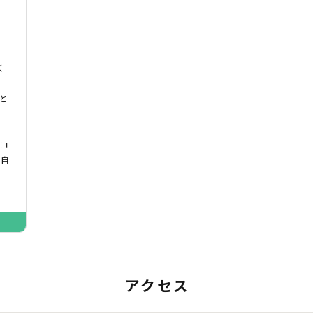
く
と
ミコ
｢自
」
アクセス