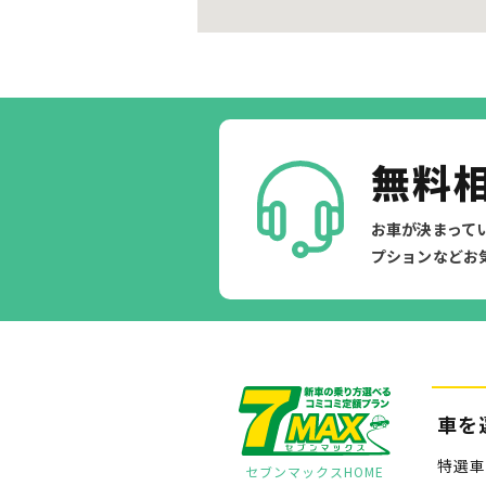
無料
お車が決まって
プションなどお
車を
特選車
セブンマックスHOME