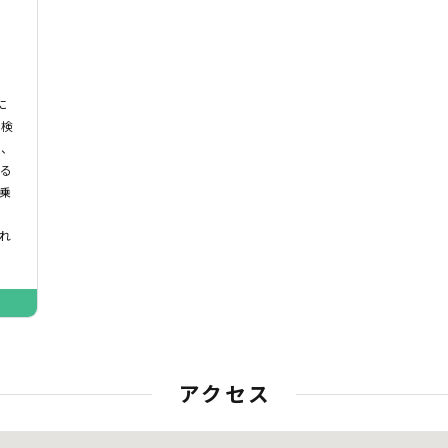
に
車検
｣、
いる
乗
れ
アクセス