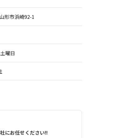
県山形市浜崎92-1
週土曜日
社
社にお任せください!!