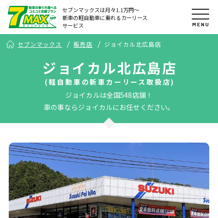
セブンマックスは月々1.1万円〜
新車の軽自動車に乗れるカーリース
MENU
サービス
セブンマックス
販売店
ジョイカル北広島店
ジョイカル北広島店
(軽自動車の新車カーリース取扱店)
ジョイカルは全国548店舗！
車の事ならジョイカルにお任せください。