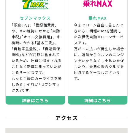
セブンマックス
乗れMAX
｢頭金0円｣、｢登録諸費用｣
今までローン審査に苦しんで
や、車の維持にかかる｢自動
きた方に朗報のIotを活用し
車税｣｢オイル交換費用｣、車
た次世代自動車ローンサービ
検時にかかる｢基本工賃｣、
スです。
｢自動車重量税｣、｢自賠責保
万が一未払いが発生した場合
険料｣などが月額に含まれて
に、遠隔からクルマのエンジ
いるため、出費に悩まされる
ンをかからなくし支払いを促
ことなく新車に乗っていただ
したり、最悪の場合クルマを
けるサービスです。
回収するケースもございま
もっと手軽にカーライフを楽
す。
しめる！それが｢セブンマッ
クス｣です。
詳細はこちら
詳細はこちら
アクセス