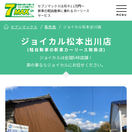
セブンマックスは月々1.1万円〜
新車の軽自動車に乗れるカーリース
MENU
サービス
セブンマックス
販売店
ジョイカル松本出川店
ジョイカル松本出川店
(軽自動車の新車カーリース取扱店)
ジョイカルは全国548店舗！
車の事ならジョイカルにお任せください。