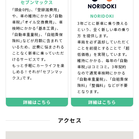
セブンマックス
｢頭金0円｣、｢登録諸費用｣
NORIDOKI
や、車の維持にかかる｢自動
車税｣｢オイル交換費用｣、車
3年ごとに新車に乗り換える
検時にかかる｢基本工賃｣、
という、全く新しい車の乗り
｢自動車重量税｣、｢自賠責保
方 を提供します。
険料｣などが月額に含まれて
車両を必ず返却していただく
いるため、出費に悩まされる
ことを前提とすることで「超
ことなく新車に乗っていただ
低価格」を実現しています。
けるサービスです。
維持にかかる、毎年の｢自動
もっと手軽にカーライフを楽
車税｣はコミコミ。3年契約
しめる！それが｢セブンマッ
なので通常車検時にかかる
クス｣です。
｢自動車重量税｣、｢自賠責保
険料｣「整備料」などが不要
となります。
詳細はこちら
詳細はこちら
アクセス