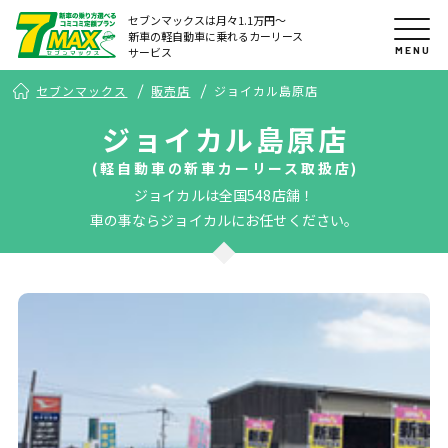
セブンマックスは月々1.1万円〜
新車の軽自動車に乗れるカーリース
MENU
サービス
セブンマックス
販売店
ジョイカル島原店
ジョイカル島原店
(軽自動車の新車カーリース取扱店)
ジョイカルは全国548店舗！
車の事ならジョイカルにお任せください。