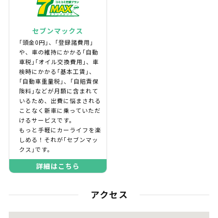
セブンマックス
｢頭金0円｣、｢登録諸費用｣
や、車の維持にかかる｢自動
車税｣｢オイル交換費用｣、車
検時にかかる｢基本工賃｣、
｢自動車重量税｣、｢自賠責保
険料｣などが月額に含まれて
いるため、出費に悩まされる
ことなく新車に乗っていただ
けるサービスです。
もっと手軽にカーライフを楽
しめる！それが｢セブンマッ
クス｣です。
詳細はこちら
アクセス