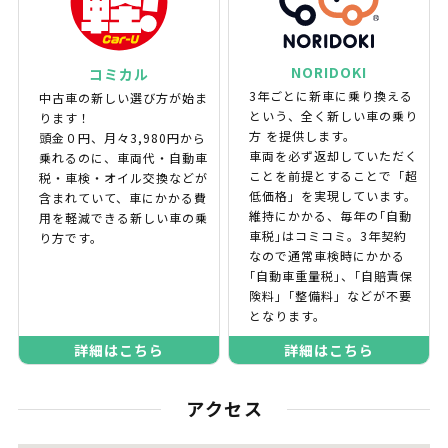
NORIDOKI
コミカル
3年ごとに新車に乗り換える
中古車の新しい選び方が始ま
という、全く新しい車の乗り
ります！
方 を提供します。
頭金０円、月々3,980円から
車両を必ず返却していただく
乗れるのに、車両代・自動車
ことを前提とすることで「超
税・車検・オイル交換などが
低価格」を実現しています。
含まれていて、車にかかる費
維持にかかる、毎年の｢自動
用を軽減できる新しい車の乗
車税｣はコミコミ。3年契約
り方です。
なので通常車検時にかかる
｢自動車重量税｣、｢自賠責保
険料｣「整備料」などが不要
となります。
詳細はこちら
詳細はこちら
アクセス