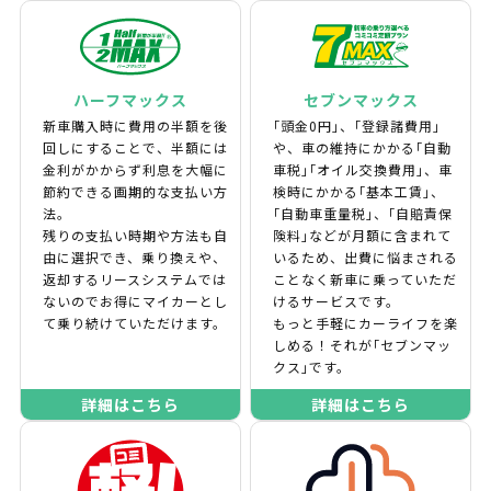
ハーフマックス
セブンマックス
新車購入時に費用の半額を後
｢頭金0円｣、｢登録諸費用｣
回しにすることで、半額には
や、車の維持にかかる｢自動
金利がかからず利息を大幅に
車税｣｢オイル交換費用｣、車
節約できる画期的な支払い方
検時にかかる｢基本工賃｣、
法。
｢自動車重量税｣、｢自賠責保
残りの支払い時期や方法も自
険料｣などが月額に含まれて
由に選択でき、乗り換えや、
いるため、出費に悩まされる
返却するリースシステムでは
ことなく新車に乗っていただ
ないのでお得にマイカーとし
けるサービスです。
て乗り続けていただけます。
もっと手軽にカーライフを楽
しめる！それが｢セブンマッ
クス｣です。
詳細はこちら
詳細はこちら