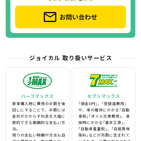
お問い合わせ
ジョイカル 取り扱いサービス
ハーフマックス
セブンマックス
新車購入時に費用の半額を後
｢頭金0円｣、｢登録諸費用｣
回しにすることで、半額には
や、車の維持にかかる｢自動
金利がかからず利息を大幅に
車税｣｢オイル交換費用｣、車
節約できる画期的な支払い方
検時にかかる｢基本工賃｣、
法。
｢自動車重量税｣、｢自賠責保
残りの支払い時期や方法も自
険料｣などが月額に含まれて