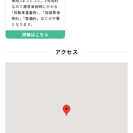
車税｣はコミコミ。3年契約
なので通常車検時にかかる
｢自動車重量税｣、｢自賠責保
険料｣「整備料」などが不要
となります。
詳細はこちら
アクセス