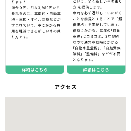
という、全く新しい車の乗り
ります！
方 を提供します。
頭金０円、月々3,980円から
車両を必ず返却していただく
乗れるのに、車両代・自動車
ことを前提とすることで「超
税・車検・オイル交換などが
低価格」を実現しています。
含まれていて、車にかかる費
維持にかかる、毎年の｢自動
用を軽減できる新しい車の乗
車税｣はコミコミ。3年契約
り方です。
なので通常車検時にかかる
｢自動車重量税｣、｢自賠責保
険料｣「整備料」などが不要
となります。
詳細はこちら
詳細はこちら
アクセス