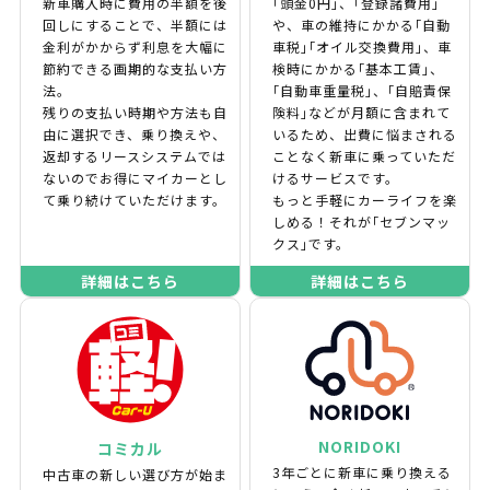
新車購入時に費用の半額を後
｢頭金0円｣、｢登録諸費用｣
回しにすることで、半額には
や、車の維持にかかる｢自動
金利がかからず利息を大幅に
車税｣｢オイル交換費用｣、車
節約できる画期的な支払い方
検時にかかる｢基本工賃｣、
法。
｢自動車重量税｣、｢自賠責保
残りの支払い時期や方法も自
険料｣などが月額に含まれて
由に選択でき、乗り換えや、
いるため、出費に悩まされる
返却するリースシステムでは
ことなく新車に乗っていただ
ないのでお得にマイカーとし
けるサービスです。
て乗り続けていただけます。
もっと手軽にカーライフを楽
しめる！それが｢セブンマッ
クス｣です。
詳細はこちら
詳細はこちら
NORIDOKI
コミカル
3年ごとに新車に乗り換える
中古車の新しい選び方が始ま