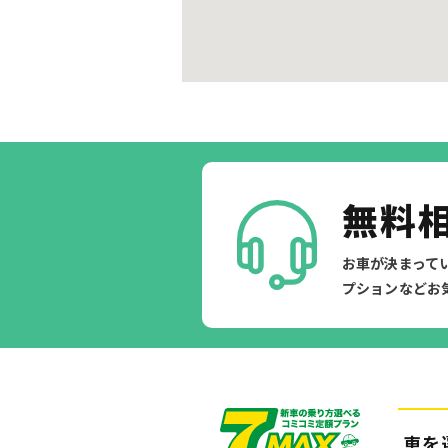
無料
お車が決まって
プションなどお
車を