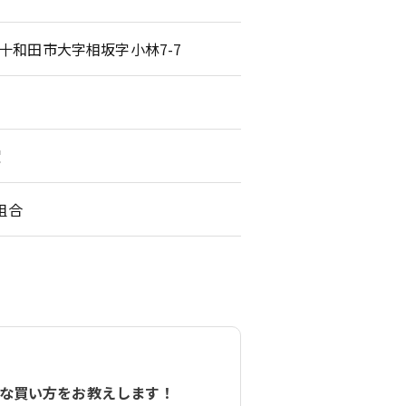
森県十和田市大字相坂字小林7-7
曜
組合
な買い方をお教えします！