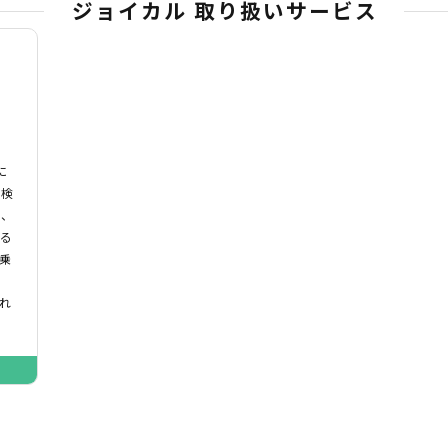
ジョイカル 取り扱いサービス
に
車検
｣、
いる
乗
れ