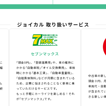
ジョイカル 取り扱いサービス
セブンマックス
こ
｢頭金0円｣、｢登録諸費用｣や、車の維持に
幅
かかる｢自動車税｣｢オイル交換費用｣、車検
時にかかる｢基本工賃｣、｢自動車重量税｣、
中古車の新
｢自賠責保険料｣などが月額に含まれている
頭金０円、月
ム
ため、出費に悩まされることなく新車に乗
車両代・自
続
っていただけるサービスです。
が含まれて
もっと手軽にカーライフを楽しめる！それ
きる新しい
が｢セブンマックス｣です。