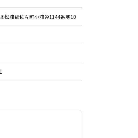
崎県北松浦郡佐々町小浦免1144番地10
社