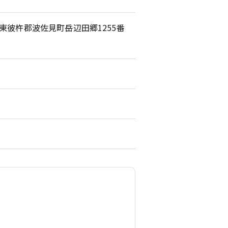
崎県東彼杵郡波佐見町岳辺田郷1255番