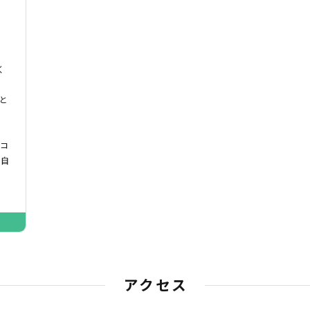
く
と
ミコ
｢自
」
アクセス