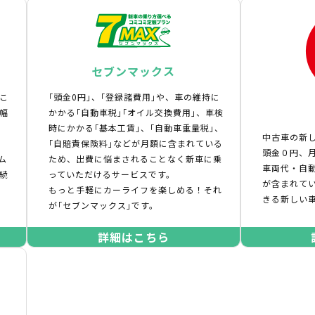
セブンマックス
こ
｢頭金0円｣、｢登録諸費用｣や、車の維持に
幅
かかる｢自動車税｣｢オイル交換費用｣、車検
時にかかる｢基本工賃｣、｢自動車重量税｣、
中古車の新
｢自賠責保険料｣などが月額に含まれている
頭金０円、月
ム
ため、出費に悩まされることなく新車に乗
車両代・自
続
っていただけるサービスです。
が含まれて
もっと手軽にカーライフを楽しめる！それ
きる新しい
が｢セブンマックス｣です。
詳細はこちら