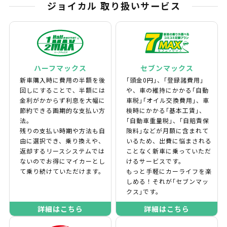
ジョイカル 取り扱いサービス
ハーフマックス
セブンマックス
新車購入時に費用の半額を後
｢頭金0円｣、｢登録諸費用｣
回しにすることで、半額には
や、車の維持にかかる｢自動
金利がかからず利息を大幅に
車税｣｢オイル交換費用｣、車
節約できる画期的な支払い方
検時にかかる｢基本工賃｣、
法。
｢自動車重量税｣、｢自賠責保
残りの支払い時期や方法も自
険料｣などが月額に含まれて
由に選択でき、乗り換えや、
いるため、出費に悩まされる
返却するリースシステムでは
ことなく新車に乗っていただ
ないのでお得にマイカーとし
けるサービスです。
て乗り続けていただけます。
もっと手軽にカーライフを楽
しめる！それが｢セブンマッ
クス｣です。
詳細はこちら
詳細はこちら