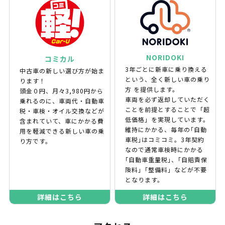
NORIDOKI
コミカル
3年ごとに新車に乗り換える
中古車の新しい選び方が始ま
という、全く新しい車の乗り
ります！
方 を提供します。
頭金０円、月々3,980円から
車両を必ず返却していただく
乗れるのに、車両代・自動車
ことを前提とすることで「超
税・車検・オイル交換などが
低価格」を実現しています。
含まれていて、車にかかる費
維持にかかる、毎年の｢自動
用を軽減できる新しい車の乗
車税｣はコミコミ。3年契約
り方です。
なので通常車検時にかかる
｢自動車重量税｣、｢自賠責保
険料｣「整備料」などが不要
となります。
詳細はこちら
詳細はこちら