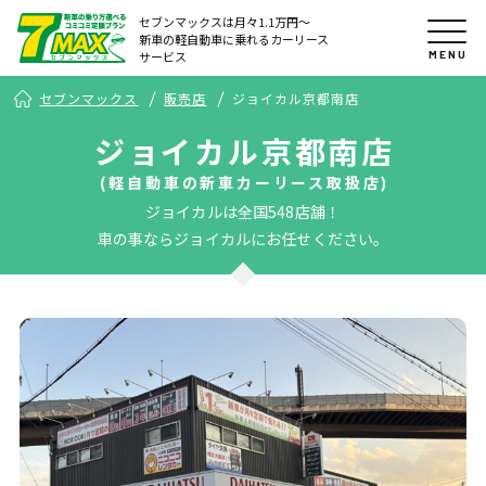
セブンマックスは月々1.1万円〜
新車の軽自動車に乗れるカーリース
MENU
サービス
セブンマックス
販売店
ジョイカル京都南店
ジョイカル京都南店
(軽自動車の新車カーリース取扱店)
ジョイカルは全国548店舗！
車の事ならジョイカルにお任せください。