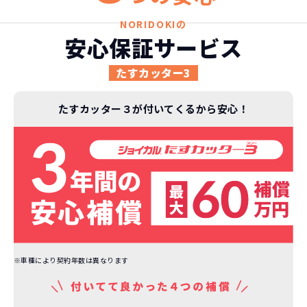
ジョイカルジャパンが今まで培ってきた
ります。
日本全国・世界中の流通ネットワークと
これらの費用がコミコミの料金です。
NORIDOKIの
ノウハウを集約することでこの「超高残
安心保証サービス
価設定」を実現しました。
また特定の車両に絞ることによりこの価
たすカッター3
格設定が可能となりました。
契約リスクが
少ない
たすカッター３が付いてくるから安心！
ライフスタイルに合わせたお車の選択が
できます。急な引っ越し、転勤、家族が増
えるなど。その時その時の状況に合わせ
継続的にかかる費用が
た車を選べるっていいとおもいません
コミコミ
か？
維持にかかる、毎年の｢自動車税｣はコミ
お車を返却いただく
コミ。3年契約なので通常車検時にかかる
必要があるため
｢自動車重量税｣、｢自賠責保険料｣「整備
※車種により契約年数は異なります
料」などが不要となります。
通常のカーリースの場合、そのまま継続
して乗るか、購入するかなどを選べます。