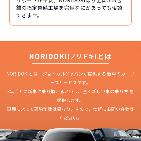
サポートが不安。NORIDOKIなら全国548店
舗の指定整備工場を完備なにかあっても相談
できます。
NORIDOKI
とは
(ノリドキ)
NORIDOKIとは、ジョイカルジャパンが提供する
新車のカーリ
ースサービスです。
3年ごとに新車に乗り換えるという、
全く新しい車の乗り方 を
提供します。
車種によって契約年数は異なりますので、
気軽にお問い合わせ
ください。