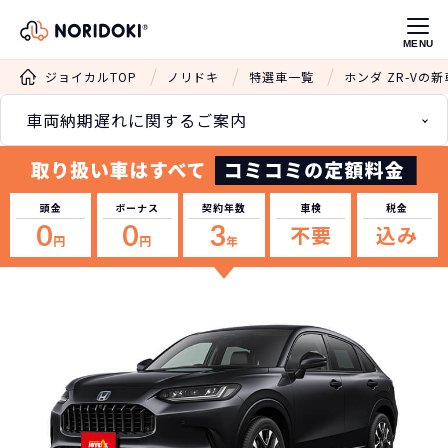
MENU
ジョイカルTOP
ノリドキ
特選車一覧
ホンダ ZR-Vの
車両納期遅れに関するご案内
頭金
ボーナス
契約年数
車検
税金
0
0
3
不要
込み
円
円
年