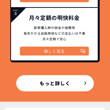
月々定額の明快料金
新車購入時の税金や諸費用
毎年かかる自動車税などの
支払いは不要
月々定額で安心
詳しく見る
もっと詳しく
どこよりも安く
短期間だから安心！
月々定額料金で安心
ご契約いただけます！