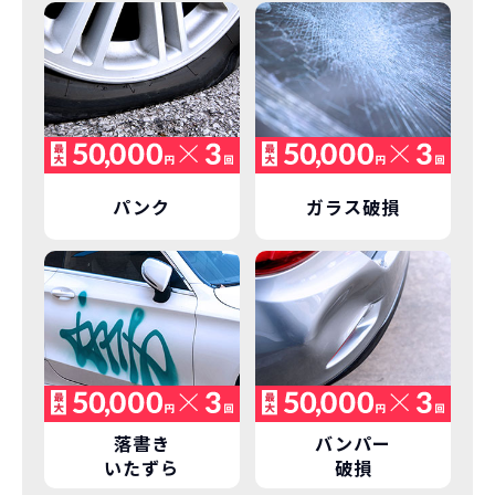
しかし、NORIDOKIの場合は、車両を必
新型の新車に
定期的に乗換
ず返却していただくことを前提とするこ
とで「超低価格」を実現しています。
車はだいたい３年くらいで飽きると言わ
れています。
もちろん、その人によりますが、最新型
車に常に乗り続けられるのは気持ちよ
く、人にも自慢できます！
パンク
ガラス破損
落書き
バンパー
いたずら
破損