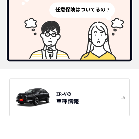
ZR-Vの
車種情報