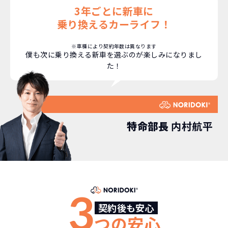
3年ごとに新車に
乗り換えるカーライフ！
NORIDOKIなら頭金・ボーナス払い・諸経費・税
NORIDOKIなら短期リースでも安いんです！
NORIDOKIは高残価設定を実現！
常
頭金不要で超低価格！
に新車なので故障の心配がありませんし、急なラ
金など一切不要！
月々「定額料金」をお支払い
憧れのクルマが手軽に乗れ
※車種により契約年数は異なります
僕も次に乗り換える新車を選ぶのが楽しみになりまし
イフスタイルの変化にも対応が可能です。
いただくだけでご利用いただけます。
ます！
た！
安さの秘密
特命部長
内村航平
故障リスクが
非常に低い
新車購入時の税金や
3年以内の契約なので、故障リスクが非常
諸費用などが不要
に少なくなります。例え故障してもメーカ
高残価設定を実現！
3
ー保証があるから安心です。
低価格が可能に！
契約後も安心
車を購入する場合、購入時に｢登録時諸費
つの安心
用｣や「各種税金」は車両本体以外にかか