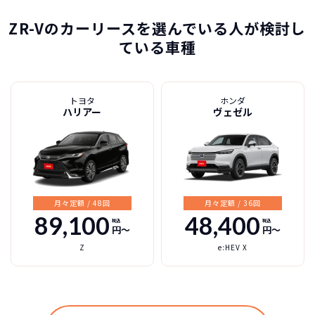
ZR-Vのカーリースを選んでいる人が検討し
ている車種
トヨタ
ホンダ
ハリアー
ヴェゼル
月々定額 / 48回
月々定額 / 36回
89,100
48,400
税込
税込
円〜
円〜
Z
e:HEV X