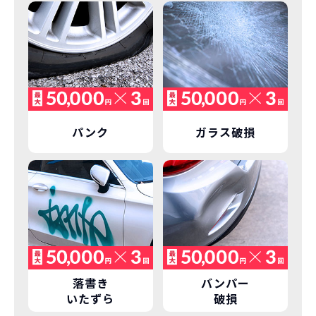
しかし、NORIDOKIの場合は、車両を必
新型の新車に
定期的に乗換
ず返却していただくことを前提とするこ
とで「超低価格」を実現しています。
車はだいたい３年くらいで飽きると言わ
れています。
もちろん、その人によりますが、最新型
車に常に乗り続けられるのは気持ちよ
く、人にも自慢できます！
パンク
ガラス破損
落書き
バンパー
いたずら
破損