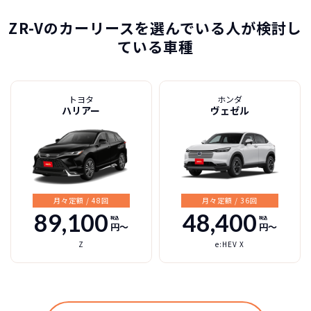
ZR-Vのカーリースを選んでいる人が検討し
ている車種
トヨタ
ホンダ
ハリアー
ヴェゼル
月々定額 / 48回
月々定額 / 36回
89,100
48,400
税込
税込
円〜
円〜
Z
e:HEV X