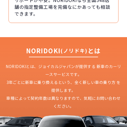
サポートが不安。NORIDOKIなら全国548店
舗の指定整備工場を完備なにかあっても相談
できます。
NORIDOKI
とは
(ノリドキ)
NORIDOKIとは、ジョイカルジャパンが提供する
新車のカーリ
ースサービスです。
3年ごとに新車に乗り換えるという、
全く新しい車の乗り方 を
提供します。
車種によって契約年数は異なりますので、
気軽にお問い合わせ
ください。