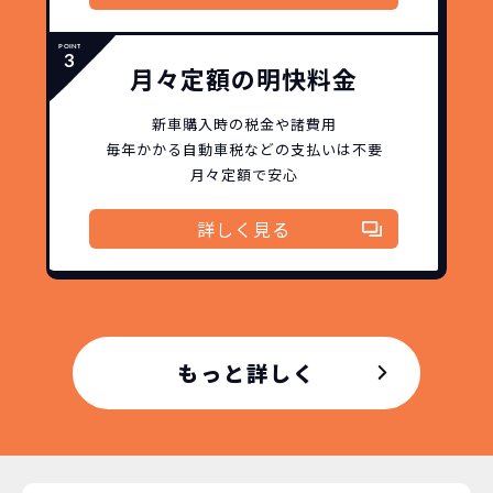
月々定額の明快料金
新車購入時の税金や諸費用
毎年かかる自動車税などの
支払いは不要
月々定額で安心
詳しく見る
もっと詳しく
どこよりも安く
短期間だから安心！
月々定額料金で安心
ご契約いただけます！