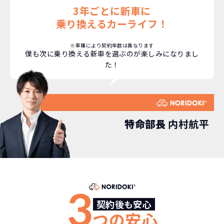
3年ごとに新車に
乗り換えるカーライフ！
NORIDOKIなら頭金・ボーナス払い・諸経費・税
NORIDOKIなら短期リースでも安いんです！
NORIDOKIは高残価設定を実現！
常
頭金不要で超低価格！
に新車なので故障の心配がありませんし、急なラ
金など一切不要！
月々「定額料金」をお支払い
憧れのクルマが手軽に乗れ
※車種により契約年数は異なります
僕も次に乗り換える新車を選ぶのが楽しみになりまし
イフスタイルの変化にも対応が可能です。
いただくだけでご利用いただけます。
ます！
た！
安さの秘密
特命部長
内村航平
故障リスクが
非常に低い
新車購入時の税金や
3年以内の契約なので、故障リスクが非常
諸費用などが不要
に少なくなります。例え故障してもメーカ
高残価設定を実現！
3
ー保証があるから安心です。
低価格が可能に！
契約後も安心
車を購入する場合、購入時に｢登録時諸費
つの安心
用｣や「各種税金」は車両本体以外にかか