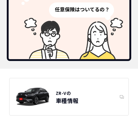
ZR-Vの
車種情報