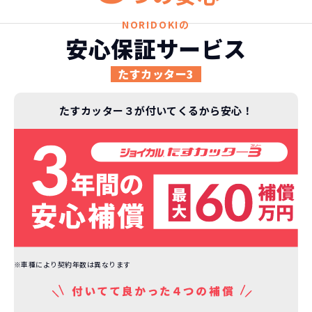
ジョイカルジャパンが今まで培ってきた
ります。
日本全国・世界中の流通ネットワークと
これらの費用がコミコミの料金です。
NORIDOKIの
ノウハウを集約することでこの「超高残
安心保証サービス
価設定」を実現しました。
また特定の車両に絞ることによりこの価
たすカッター3
格設定が可能となりました。
契約リスクが
少ない
たすカッター３が付いてくるから安心！
ライフスタイルに合わせたお車の選択が
できます。急な引っ越し、転勤、家族が増
えるなど。その時その時の状況に合わせ
継続的にかかる費用が
た車を選べるっていいとおもいません
コミコミ
か？
維持にかかる、毎年の｢自動車税｣はコミ
お車を返却いただく
コミ。3年契約なので通常車検時にかかる
必要があるため
｢自動車重量税｣、｢自賠責保険料｣「整備
※車種により契約年数は異なります
料」などが不要となります。
通常のカーリースの場合、そのまま継続
して乗るか、購入するかなどを選べます。