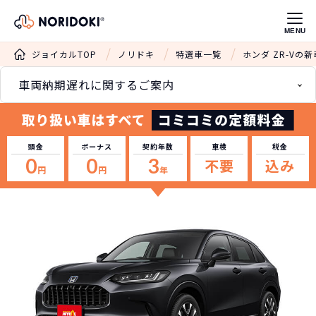
MENU
ジョイカルTOP
ノリドキ
特選車一覧
ホンダ ZR-Vの
車両納期遅れに関するご案内
頭金
ボーナス
契約年数
車検
税金
0
0
3
不要
込み
円
円
年