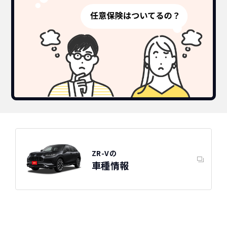
ZR-Vの
車種情報