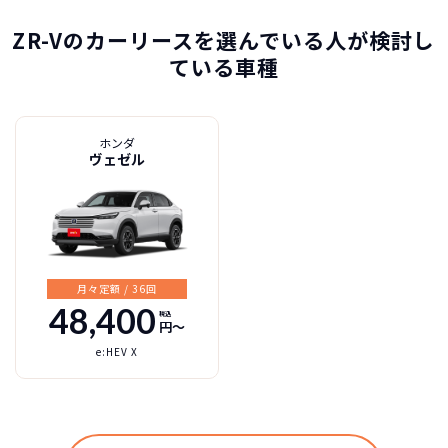
ZR-Vのカーリースを選んでいる人が検討し
ている車種
ホンダ
ヴェゼル
月々定額 / 36回
48,400
税込
円〜
e:HEV X