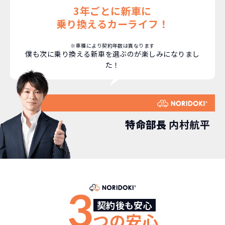
3年ごとに新車に
乗り換えるカーライフ！
NORIDOKIなら頭金・ボーナス払い・諸経費・税
NORIDOKIなら短期リースでも安いんです！
NORIDOKIは高残価設定を実現！
常
頭金不要で超低価格！
に新車なので故障の心配がありませんし、急なラ
金など一切不要！
月々「定額料金」をお支払い
憧れのクルマが手軽に乗れ
※車種により契約年数は異なります
僕も次に乗り換える新車を選ぶのが楽しみになりまし
イフスタイルの変化にも対応が可能です。
いただくだけでご利用いただけます。
ます！
た！
安さの秘密
特命部長
内村航平
故障リスクが
非常に低い
新車購入時の税金や
3年以内の契約なので、故障リスクが非常
諸費用などが不要
に少なくなります。例え故障してもメーカ
高残価設定を実現！
3
ー保証があるから安心です。
低価格が可能に！
契約後も安心
車を購入する場合、購入時に｢登録時諸費
つの安心
用｣や「各種税金」は車両本体以外にかか