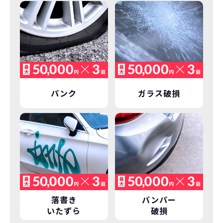
しかし、NORIDOKIの場合は、車両を必
新型の新車に
定期的に乗換
ず返却していただくことを前提とするこ
とで「超低価格」を実現しています。
車はだいたい３年くらいで飽きると言わ
れています。
もちろん、その人によりますが、最新型
車に常に乗り続けられるのは気持ちよ
く、人にも自慢できます！
パンク
ガラス破損
落書き
バンパー
いたずら
破損