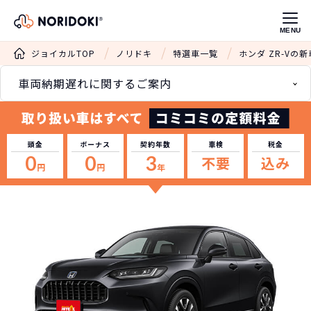
MENU
ジョイカルTOP
ノリドキ
特選車一覧
ホンダ ZR-Vの
車両納期遅れに関するご案内
頭金
ボーナス
契約年数
車検
税金
0
0
3
不要
込み
円
円
年