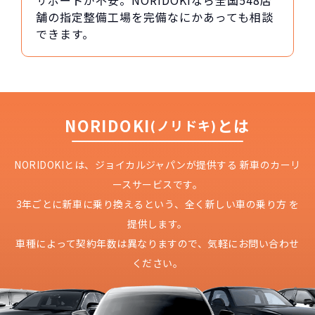
サポートが不安。NORIDOKIなら全国548店
舗の指定整備工場を完備なにかあっても相談
できます。
NORIDOKI
とは
(ノリドキ)
NORIDOKIとは、ジョイカルジャパンが提供する
新車のカーリ
ースサービスです。
3年ごとに新車に乗り換えるという、
全く新しい車の乗り方 を
提供します。
車種によって契約年数は異なりますので、
気軽にお問い合わせ
ください。