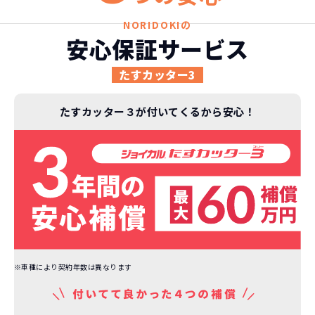
ジョイカルジャパンが今まで培ってきた
ります。
日本全国・世界中の流通ネットワークと
これらの費用がコミコミの料金です。
NORIDOKIの
ノウハウを集約することでこの「超高残
安心保証サービス
価設定」を実現しました。
また特定の車両に絞ることによりこの価
たすカッター3
格設定が可能となりました。
契約リスクが
少ない
たすカッター３が付いてくるから安心！
ライフスタイルに合わせたお車の選択が
できます。急な引っ越し、転勤、家族が増
えるなど。その時その時の状況に合わせ
継続的にかかる費用が
た車を選べるっていいとおもいません
コミコミ
か？
維持にかかる、毎年の｢自動車税｣はコミ
お車を返却いただく
コミ。3年契約なので通常車検時にかかる
必要があるため
｢自動車重量税｣、｢自賠責保険料｣「整備
※車種により契約年数は異なります
料」などが不要となります。
通常のカーリースの場合、そのまま継続
して乗るか、購入するかなどを選べます。