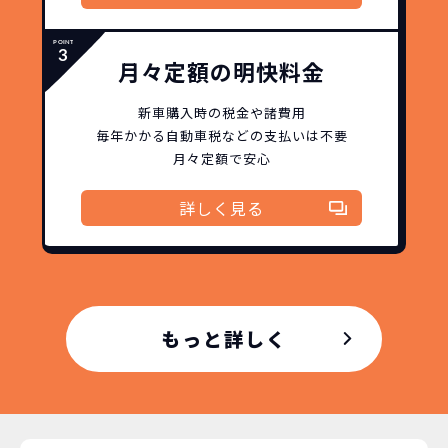
月々定額の明快料金
新車購入時の税金や諸費用
毎年かかる自動車税などの
支払いは不要
月々定額で安心
詳しく見る
もっと詳しく
どこよりも安く
短期間だから安心！
月々定額料金で安心
ご契約いただけます！