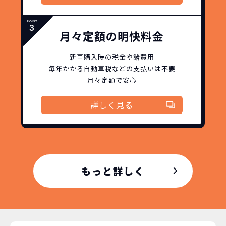
月々定額の明快料金
新車購入時の税金や諸費用
毎年かかる自動車税などの
支払いは不要
月々定額で安心
詳しく見る
どこよりも安く
短期間だから安心！
月々定額料金で安心
ご契約いただけます！
もっと詳しく
NORIDOKIなら頭金・ボーナス払い・諸経費・税
NORIDOKIなら短期リースでも安いんです！
NORIDOKIは高残価設定を実現！
常
頭金不要で超低価格！
に新車なので故障の心配がありませんし、急なラ
金など一切不要！
月々「定額料金」をお支払い
憧れのクルマが手軽に乗れ
イフスタイルの変化にも対応が可能です。
いただくだけでご利用いただけます。
ます！