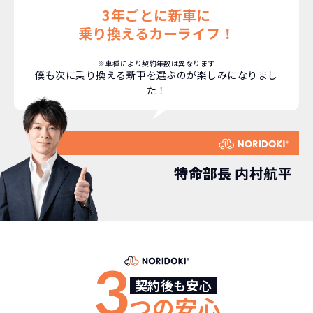
3年ごとに新車に
安さの秘密
乗り換えるカーライフ！
※車種により契約年数は異なります
僕も次に乗り換える新車を選ぶのが楽しみになりまし
た！
故障リスクが
非常に低い
新車購入時の税金や
3年以内の契約なので、故障リスクが非常
諸費用などが不要
に少なくなります。例え故障してもメーカ
高残価設定を実現！
特命部長
内村航平
ー保証があるから安心です。
低価格が可能に！
車を購入する場合、購入時に｢登録時諸費
用｣や「各種税金」は車両本体以外にかか
ジョイカルジャパンが今まで培ってきた
ります。
日本全国・世界中の流通ネットワークと
これらの費用がコミコミの料金です。
ノウハウを集約することでこの「超高残
3
価設定」を実現しました。
契約後も安心
また特定の車両に絞ることによりこの価
つの安心
格設定が可能となりました。