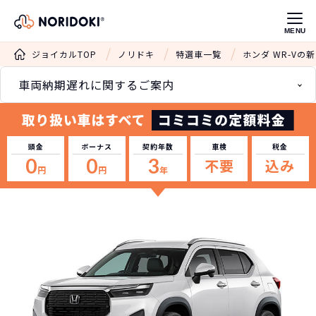
MENU
ジョイカルTOP
ノリドキ
特選車一覧
ホンダ WR-Vの
車両納期遅れに関するご案内
頭金
ボーナス
契約年数
車検
税金
0
0
3
不要
込み
円
円
年