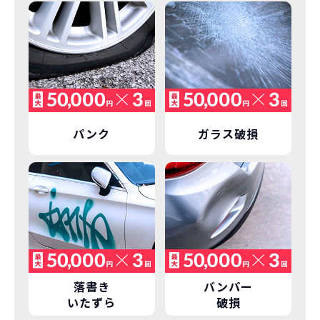
車に常に乗り続けられるのは気持ちよ
く、人にも自慢できます！
パンク
ガラス破損
落書き
バンパー
いたずら
破損