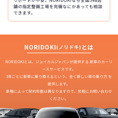
サポートが不安。NORIDOKIなら全国548店
舗の指定整備工場を完備なにかあっても相談
できます。
NORIDOKI
とは
(ノリドキ)
NORIDOKIとは、ジョイカルジャパンが提供する
新車のカーリ
ースサービスです。
3年ごとに新車に乗り換えるという、
全く新しい車の乗り方 を
提供します。
車種によって契約年数は異なりますので、
気軽にお問い合わせ
ください。