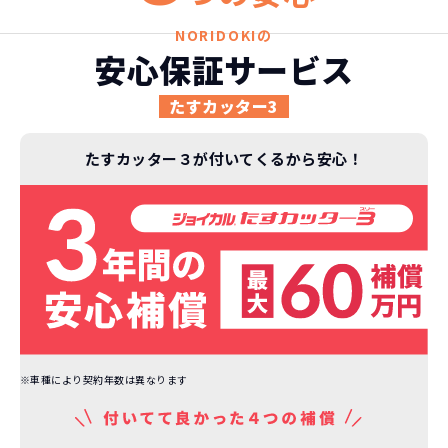
契約リスクが
少ない
NORIDOKIの
ライフスタイルに合わせたお車の選択が
安心保証サービス
できます。急な引っ越し、転勤、家族が増
えるなど。その時その時の状況に合わせ
たすカッター3
継続的にかかる費用が
た車を選べるっていいとおもいません
コミコミ
か？
たすカッター３が付いてくるから安心！
維持にかかる、毎年の｢自動車税｣はコミ
お車を返却いただく
コミ。3年契約なので通常車検時にかかる
必要があるため
｢自動車重量税｣、｢自賠責保険料｣「整備
料」などが不要となります。
通常のカーリースの場合、そのまま継続
して乗るか、購入するかなどを選べます。
しかし、NORIDOKIの場合は、車両を必
新型の新車に
定期的に乗換
ず返却していただくことを前提とするこ
とで「超低価格」を実現しています。
車はだいたい３年くらいで飽きると言わ
※車種により契約年数は異なります
れています。
もちろん、その人によりますが、最新型