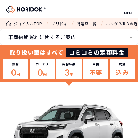
MENU
ジョイカルTOP
ノリドキ
特選車一覧
ホンダ WR-Vの
車両納期遅れに関するご案内
頭金
ボーナス
契約年数
車検
税金
0
0
3
不要
込み
円
円
年