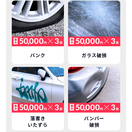
車に常に乗り続けられるのは気持ちよ
く、人にも自慢できます！
パンク
ガラス破損
落書き
バンパー
いたずら
破損