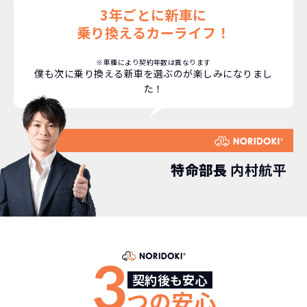
3年ごとに新車に
安さの秘密
乗り換えるカーライフ！
※車種により契約年数は異なります
僕も次に乗り換える新車を選ぶのが楽しみになりまし
た！
故障リスクが
非常に低い
新車購入時の税金や
3年以内の契約なので、故障リスクが非常
諸費用などが不要
に少なくなります。例え故障してもメーカ
高残価設定を実現！
特命部長
内村航平
ー保証があるから安心です。
低価格が可能に！
車を購入する場合、購入時に｢登録時諸費
用｣や「各種税金」は車両本体以外にかか
ジョイカルジャパンが今まで培ってきた
ります。
日本全国・世界中の流通ネットワークと
これらの費用がコミコミの料金です。
ノウハウを集約することでこの「超高残
3
価設定」を実現しました。
契約後も安心
また特定の車両に絞ることによりこの価
つの安心
格設定が可能となりました。