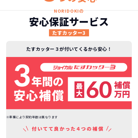
契約リスクが
少ない
NORIDOKIの
ライフスタイルに合わせたお車の選択が
安心保証サービス
できます。急な引っ越し、転勤、家族が増
えるなど。その時その時の状況に合わせ
たすカッター3
継続的にかかる費用が
た車を選べるっていいとおもいません
コミコミ
か？
たすカッター３が付いてくるから安心！
維持にかかる、毎年の｢自動車税｣はコミ
お車を返却いただく
コミ。3年契約なので通常車検時にかかる
必要があるため
｢自動車重量税｣、｢自賠責保険料｣「整備
料」などが不要となります。
通常のカーリースの場合、そのまま継続
して乗るか、購入するかなどを選べます。
しかし、NORIDOKIの場合は、車両を必
新型の新車に
定期的に乗換
ず返却していただくことを前提とするこ
とで「超低価格」を実現しています。
車はだいたい３年くらいで飽きると言わ
※車種により契約年数は異なります
れています。
もちろん、その人によりますが、最新型