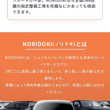
サポートが不安。NORIDOKIなら全国548店
舗の指定整備工場を完備なにかあっても相談
できます。
NORIDOKI
とは
(ノリドキ)
NORIDOKIとは、ジョイカルジャパンが提供する
新車のカーリ
ースサービスです。
3年ごとに新車に乗り換えるという、
全く新しい車の乗り方 を
提供します。
車種によって契約年数は異なりますので、
気軽にお問い合わせ
ください。