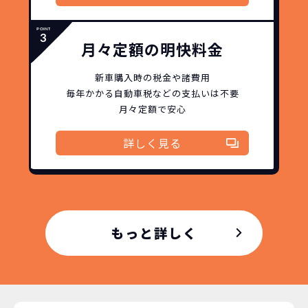
月々定額の明快料金
新車購入時の税金や諸費用
毎年かかる自動車税などの
支払いは不要
月々定額で安心
詳しく見る
どこよりも安く
短期間だから安心！
月々定額料金で安心
ご契約いただけます！
もっと詳しく
NORIDOKIなら頭金・ボーナス払い・諸経費・税
NORIDOKIなら短期リースでも安いんです！
NORIDOKIは高残価設定を実現！
常
頭金不要で超低価格！
に新車なので故障の心配がありませんし、急なラ
金など一切不要！
月々「定額料金」をお支払い
憧れのクルマが手軽に乗れ
イフスタイルの変化にも対応が可能です。
いただくだけでご利用いただけます。
ます！