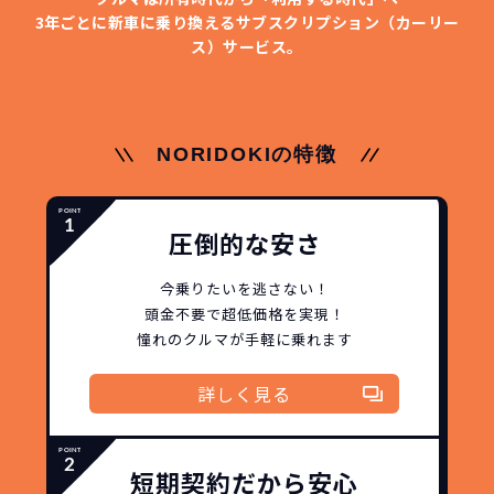
イフスタイルの変化にも対応が可能です。
いただくだけでご利用いただけます。
ます！
3年ごとに新車に乗り換える
サブスクリプション（カーリー
ス）サービス。
安さの秘密
NORIDOKIの特徴
故障リスクが
非常に低い
新車購入時の税金や
圧倒的な安さ
3年以内の契約なので、故障リスクが非常
諸費用などが不要
に少なくなります。例え故障してもメーカ
高残価設定を実現！
今乗りたいを逃さない！
ー保証があるから安心です。
頭金不要で超低価格を実現！
低価格が可能に！
車を購入する場合、購入時に｢登録時諸費
憧れのクルマが手軽に乗れます
用｣や「各種税金」は車両本体以外にかか
ジョイカルジャパンが今まで培ってきた
ります。
詳しく見る
日本全国・世界中の流通ネットワークと
これらの費用がコミコミの料金です。
ノウハウを集約することでこの「超高残
価設定」を実現しました。
短期契約だから安心
また特定の車両に絞ることによりこの価