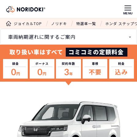
MENU
ジョイカルTOP
ノリドキ
特選車一覧
ホンダ ステップ
車両納期遅れに関するご案内
頭金
ボーナス
契約年数
車検
税金
0
0
3
不要
込み
円
円
年