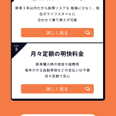
格設定が可能となりました。
契約リスクが
少ない
新車３年以内だから
故障リスクも
極端に少なく、
現
在のライフスタイルに
ライフスタイルに合わせたお車の選択が
合わせて乗り換えが可能
できます。急な引っ越し、転勤、家族が増
えるなど。その時その時の状況に合わせ
詳しく見る
継続的にかかる費用が
た車を選べるっていいとおもいません
コミコミ
か？
月々定額の明快料金
維持にかかる、毎年の｢自動車税｣はコミ
お車を返却いただく
コミ。3年契約なので通常車検時にかかる
必要があるため
新車購入時の税金や諸費用
｢自動車重量税｣、｢自賠責保険料｣「整備
毎年かかる自動車税などの
支払いは不要
料」などが不要となります。
月々定額で安心
通常のカーリースの場合、そのまま継続
して乗るか、購入するかなどを選べます。
詳しく見る
しかし、NORIDOKIの場合は、車両を必
新型の新車に
定期的に乗換
ず返却していただくことを前提とするこ
とで「超低価格」を実現しています。
車はだいたい３年くらいで飽きると言わ
れています。