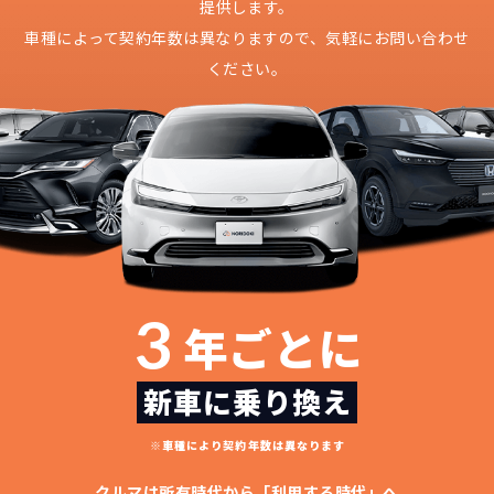
提供します。
車種によって契約年数は異なりますので、
気軽にお問い合わせ
ください。
3
年ごとに
どこよりも安く
短期間だから安心！
月々定額料金で安心
ご契約いただけます！
新車に乗り換え
NORIDOKIなら頭金・ボーナス払い・諸経費・税
NORIDOKIなら短期リースでも安いんです！
NORIDOKIは高残価設定を実現！
常
※車種により契約年数は異なります
頭金不要で超低価格！
に新車なので故障の心配がありませんし、急なラ
金など一切不要！
月々「定額料金」をお支払い
憧れのクルマが手軽に乗れ
クルマは所有時代から「利用する時代」へ