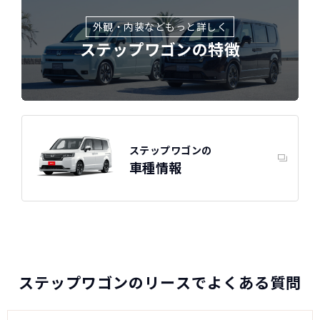
外観・内装などもっと詳しく
ステップワゴンの特徴
ステップワゴンの
車種情報
ホンダ
カーリースって結局ローンで
新車に乗りたいけど、まとまったお金がない。
たしかに安いけど、自分のものにならないんで
買うより高いんで
ステップワゴンの特徴
すよね？
ボーナスも
しょ？
不安
総支払い金額
を
比べれば一目
頭金・ボーナス払い・車検が不要！
所有の方がリスクがいっぱい！
瞭然！
月額以外は
3年ごとに新車に
一切不要の定額料
乗換えるカ
ステップワゴンのリースでよくある質問
圧倒的な安さが
金
ーライフ
お分かりいた