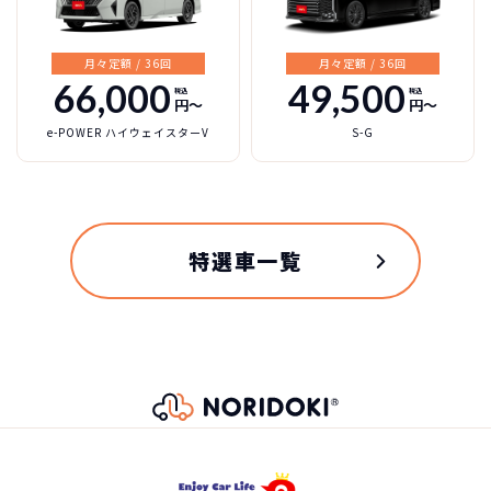
ライン」を設定しました。
4,633,200
円
e：HEVモデルでは、エンジンの徹底したフリクショ
車両重量
ン低減により、熱効率の向上を追求。モーターがも
月々定額 / 36回
月々定額 / 36回
たらす低速から高速まで力強く滑らかな加速による
66,000
49,500
税込
税込
1740kg
円〜
円〜
総支払金額の差
走行に加え、クルーズ走行時にはエンジン直結技術
304
e-POWER ハイウェイスターV
S-G
による効率の良い走りを実現。ガソリンモデルで
税込
乗車定員
は、低回転から力強い走りができるようVTEC
万円
TURBOエンジンを採用。
128,700
7名
月々の支払
先代モデルに対し、エキゾーストポートやタービン
ホンダ ステップワゴン
円/月
などの改良によりターボチャージャーの応答性を向
3年（36回）・実質年率 5.0%
特選車一覧
純正タイヤサイズ
上させた。
205/60R16
おクルマの乗換えは、多額の費用が発生するため、短
158
期でカンタンに乗換えるのが難しくなります。
税込
駆動方式
万円
たとえ、数年で飽きてしまっても、故障が多発するま
で乗り続けている方は多いのではないでしょうか？
1,584,000
円
2WD[4WD]
NORIDOKIの提案するカーライフは３年毎に新車に乗
り換え続けるというもの。3年毎に好きな新車を選んで
エンジン形式