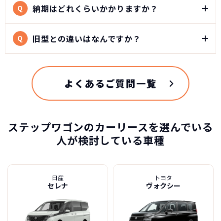
納期はどれくらいかかりますか？
Q
だけます。
※車種により契約年数は異なります
1996年5月に発売されたFFレイアウトのボンネット
旧型との違いはなんですか？
Q
タイプのミニバン。ファミリー向けのコンセプトで
自動車ローンで所有した場合
月間販売台数1万台以上の大ヒットを記録し実用志
向の箱型デザインも新鮮でスタイリッシュでした。
2022年5月にフルモデルチェンジとなった6代目ステ
よくあるご質問一覧
ップワゴンは、歴代初となる3ナンバー仕様になり、
好評だったテールゲートに横開き式のサブドアを組
み合わせた「わくわくゲート」こそ廃止されました
ステップワゴンのカーリースを選んでいる
が、家族それぞれのライフスタイルを素敵に引き立
人が検討している車種
てることを目指しました。キャッチフレーズは「よ
ホンダ ステップワゴンの
ゆう じゆう for YOU」
スペック
ラインアップは、1.5L 直噴 VTEC TURBOエンジン
を搭載するガソリンモデルとHonda独自の2モータ
日産
トヨタ
自動車ローン
セレナ
ヴォクシー
ーハイブリッドシステム「e：HEV（イーエイチイー
463
グレード
税込
ブイ）」を搭載したハイブリッドモデルで、それぞ
万円
NORIDOKIが提案するカーライフ
れ「 エアー」「 スパーダ」「 スパーダ プレミアム
SPADA