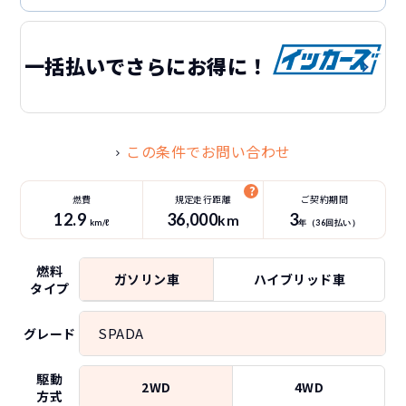
一括払いでさらにお得に！
この条件でお問い合わせ
燃費
規定走行距離
ご契約期間
12.9
36
,000
3
km
km/ℓ
年（
36
回払い）
燃料
ガソリン車
ハイブリッド車
タイプ
SPADA
グレード
駆動
2WD
4WD
方式