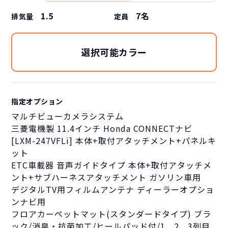
1.5
7
名
排気量
定員
選択可能カラー
指定オプション
マルチビューカメラシステム
三菱電機製 11.4インチ Honda CONNECTナビ
[LXM-247VFLi] 本体+取付アタッチメント+パネルキ
ット
ETC車載器 音声ガイドタイプ 本体+取付アタッチメ
ント+サブハーネスアタッチメント ガソリン車用
デジタルTV用フィルムアンテナ ディーラーオプショ
ンナビ用
フロアカーペットマット(スタンダードタイプ) ブラ
ック/消臭・抗菌加工/ヒールパッド付/1、2、3列目