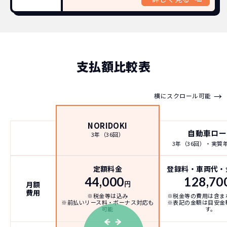
支払額比較表
→
横にスクロール可能
NORIDOKI
自動車ロー
3年（36回）
3年（36回）・実質年率
定額料金
登録料・車両代・
44,000
128,70
月額
円
費用
※税金等は込み
※税金等の費用は含ま
※前払いリース料・ボーナス対応も
※表記の金額は目安金
可能
す。