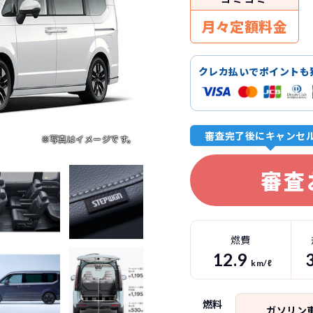
月々定額料金
クレカ払いでポイントも
審査完了後にキャンセ
審査
燃費
12.9
km/ℓ
燃料
ガソリン