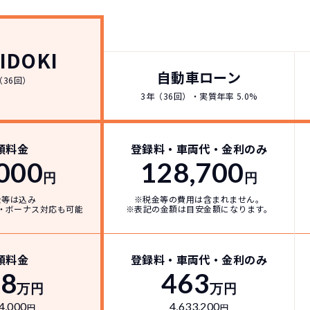
IDOKI
自動車ローン
（36回）
3年（36回）・実質年率 5.0%
どこよりも安く
短期間だから安心！
月々定額料金で安心
ご契約いただけます
額料金
登録料・車両代・金利のみ
000
128,700
円
円
IDOKIなら頭金・ボーナス払い・諸経費・税金など一
NORIDOKIなら短期リースでも安いんです！
NORIDOKIは高残価設定を実現！
金等は込み
※税金等の費用は含まれません。
・ボーナス対応も可能
※表記の金額は目安金額になります。
障の心配がありませんし、急なライフスタイルの変化に
「定額料金」をお支払いいただくだけでご利用いただけ
頭金不要で超低価格！
憧れのクルマが手軽に乗れます
安さの秘密
額料金
登録料・車両代・金利のみ
58
463
万円
万円
4,000
4,633,200
円
円