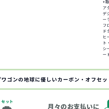
+
ア
デ
ー
フ
ド
ヒ
ト
シ
ー
プワゴンの地球に優しい
カーボン・オフセッ
月々のお支払いに