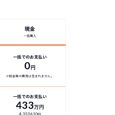
現金
一括購入
！
一括でのお支払い
0
円
切不要！
※税金等の費用は含まれません。
も対応が可能です。
ます。
！
一括でのお支払い
433
万円
4,333,610
円