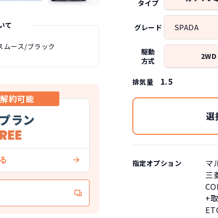
タイプ
いて
SPADA
グレード
スムース/ブラック
駆動
2WD
方式
1.5
排気量
中解約可能
選
プラン
マ
指定オプション
三菱
CO
+
E