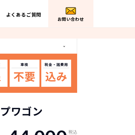
よくあるご質問
お問い合わせ
数
車検
税金
・諸費用
不要
込み
年
プワゴン
税込