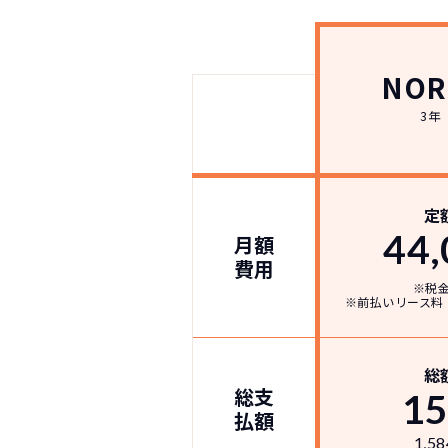
NOR
3年
定
44,
月額
費用
NOR
※税
※前払いリース料
常に新車なので故
月々
総
総支
1
払額
1,58