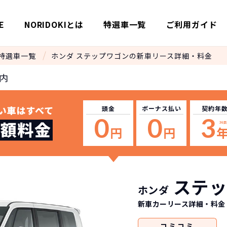
E
NORIDOKIとは
特選車一覧
ご利用ガイド
特選車一覧
ホンダ ステップワゴンの新車リース詳細・料金
内
頭金
ボーナス
払い
契約年
0
0
3
36
回
円
円
ステッ
ホンダ
新車カーリース詳細
・料金
コミ
コミ