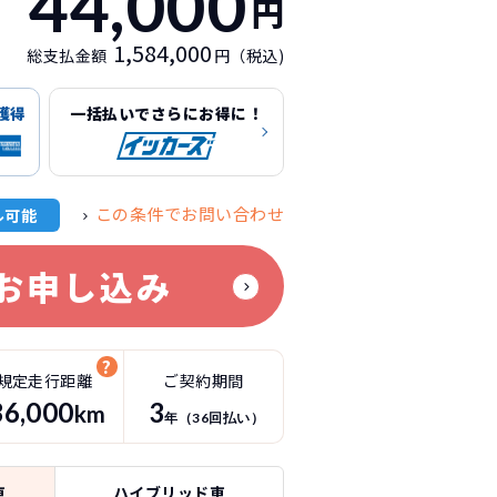
44,000
円
1,584,000
総支払金額
円（税込)
獲得
一括払いでさらにお得に！
この条件でお問い合わせ
ル可能
お申し込み
規定走行距離
ご契約期間
36
,000
3
km
年（
36
回払い）
車
ハイブリッド車